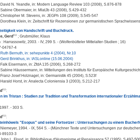
David N. Yeandle, in: Modern Language Review 103 (2008), S.876-878
Sabine Obermaier, in: MlatJb 43 (2008), S.429-432
Christopher M. Stevens, in: JEGPh 108 (2009), S.545-547
Dorothea Klein, in: Zeitschrift für Rezensionen zur germanistischen Sprachwissen
zeitigkeit von Handschrift und Buchdruck.
e, Gerd
;
Grubmüller, Klaus
 Harrassowitz, 2003. - IV, 299 S. - (Wolfenbütteler Mittelalter-Studien ; 16)
7-04767-4
Ruth Bernuth, in: sehepunkte 4 (2004), Nr.10
Gerd Brinkhus, in: IASLonline (15.06.2004)
Falk Eisermann, in: ZfdA 135 (2006), S.268-272
Sabine Häussermann, in: Mitteilungen des Instituts für Europäische Kulturgeschich
Franz-Josef Holznagel, in: Germanistik 45 (2004), S.523f
Harald Horst, in: Analecta Coloniensia 3 (2003), S.212-217
rd
:
n im Tristan : Studien zur Tradition und Transformation internationaler Erzählm
1997. - 303 S.
rd
:
teinhöwels "Esopus" und seine Fortsetzer : Untersuchungen zu einem Bucherfo
 Niemeyer, 1994. - IX, 564 S. - (Münchner Texte und Untersuchungen zur deutschen L
4-89103-3
John L. Flood, in: Bibliothèque d'Humanisme et Renaissance 57 (1995), S.497-50