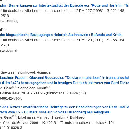
rd
:
in : Bemerkungen zur Intertextualität der Episode von 'Rotte und Harfe' im 'Tri
ift für deutsches Altertum und deutsche Literatur : ZfDA. 127 (1998). - S. 121-148.
-2518
ew-Journal)
rd
:
lte biographische Bezeugungen Heinrich Steinhöwels : Befunde und Kritik.
ift für deutsches Altertum und deutsche Literatur : ZfDA. 120 (1991). - S. 156-184.
-2518
ew-Journal)
 Giovanni
;
Steinhöwel, Heinrich
:
lauchten Frauen : Giovanni Boccaccios "De claris mulieribus" in frühneuhochd
s (Ulm 1473) herausgegeben und in heutiges Deutsch übersetzt von Gerd Dicke
e, Gerd
;
Schneider, Almut
Edition Isele, 2014. - 688 S. - (Bibliotheca Suevica ; 37)
3-86142-590-8
d des Textes : worthistorische Beiträge zu den Bezeichnungen von Rede und Schr
ch vom 15. - 18. März 2004 auf Schloss Hirschberg bei Beilngries.
e, Gerd
;
Eikelmann, Manfred
;
Hasebrink, Burkhard
w York : de Gruyter, 2006. - IX, 409 S. - (Trends in medieval philology ; 10)
3-11-018328-3