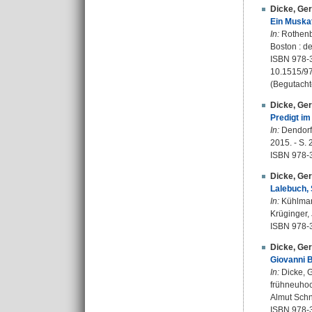
Dicke, Ge
Ein Muskat
In:
Rothenbe
Boston : de
ISBN 978-
10.1515/9
(Begutacht
Dicke, Ge
Predigt im
In:
Dendorfe
2015. - S. 
ISBN 978-
Dicke, Ge
Lalebuch, 
In:
Kühlmann
Krüginger, 
ISBN 978-
Dicke, Ge
Giovanni B
In:
Dicke, G
frühneuhoc
Almut Schne
ISBN 978-