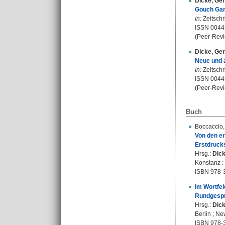
Dicke, Ge
Gouch Gand
In:
Zeitschr
ISSN 0044
(Peer-Revi
Dicke, Ge
Neue und a
In:
Zeitschr
ISSN 0044
(Peer-Revi
Buch
Boccaccio,
Von den er
Erstdruck
Hrsg.:
Dick
Konstanz : 
ISBN 978-
Im Wortfel
Rundgesprä
Hrsg.:
Dick
Berlin ; Ne
ISBN 978-