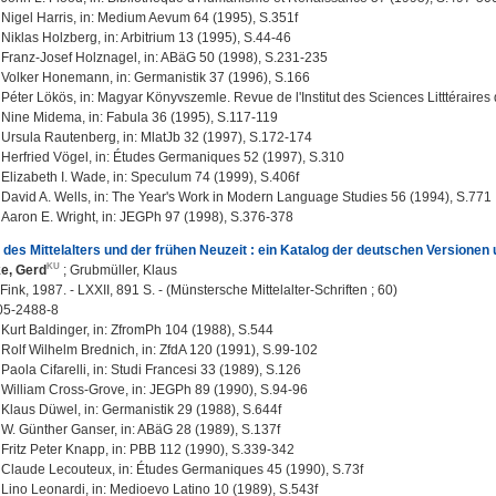
Nigel Harris, in: Medium Aevum 64 (1995), S.351f
Niklas Holzberg, in: Arbitrium 13 (1995), S.44-46
Franz-Josef Holznagel, in: ABäG 50 (1998), S.231-235
Volker Honemann, in: Germanistik 37 (1996), S.166
Péter Lökös, in: Magyar Könyvszemle. Revue de l'Institut des Sciences Litttérair
Nine Midema, in: Fabula 36 (1995), S.117-119
Ursula Rautenberg, in: MlatJb 32 (1997), S.172-174
Herfried Vögel, in: Études Germaniques 52 (1997), S.310
Elizabeth I. Wade, in: Speculum 74 (1999), S.406f
David A. Wells, in: The Year's Work in Modern Language Studies 56 (1994), S.771
Aaron E. Wright, in: JEGPh 97 (1998), S.376-378
 des Mittelalters und der frühen Neuzeit : ein Katalog der deutschen Versionen
e, Gerd
;
Grubmüller, Klaus
ink, 1987. - LXXII, 891 S. - (Münstersche Mittelalter-Schriften ; 60)
05-2488-8
Kurt Baldinger, in: ZfromPh 104 (1988), S.544
Rolf Wilhelm Brednich, in: ZfdA 120 (1991), S.99-102
Paola Cifarelli, in: Studi Francesi 33 (1989), S.126
William Cross-Grove, in: JEGPh 89 (1990), S.94-96
Klaus Düwel, in: Germanistik 29 (1988), S.644f
W. Günther Ganser, in: ABäG 28 (1989), S.137f
Fritz Peter Knapp, in: PBB 112 (1990), S.339-342
Claude Lecouteux, in: Études Germaniques 45 (1990), S.73f
Lino Leonardi, in: Medioevo Latino 10 (1989), S.543f