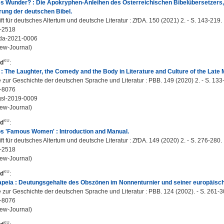
s Wunder? : Die Apokryphen-Anleihen des Österreichischen Bibelübersetzers, di
erung der deutschen Bibel.
ift für deutsches Altertum und deutsche Literatur : ZfDA. 150 (2021) 2. - S. 143-219.
-2518
fda-2021-0006
ew-Journal)
rd
:
s : The Laughter, the Comedy and the Body in Literature and Culture of the Lat
 zur Geschichte der deutschen Sprache und Literatur : PBB. 149 (2020) 2. - S. 133
-8076
gsl-2019-0009
ew-Journal)
rd
:
s 'Famous Women' : Introduction and Manual.
ift für deutsches Altertum und deutsche Literatur : ZfDA. 149 (2020) 2. - S. 276-280.
-2518
ew-Journal)
rd
:
apeia : Deutungsgehalte des Obszönen im Nonnenturnier und seiner europäisc
 zur Geschichte der deutschen Sprache und Literatur : PBB. 124 (2002). - S. 261-3
-8076
ew-Journal)