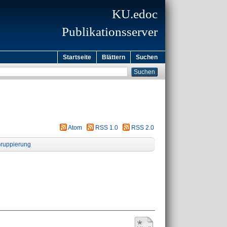
KU.edoc
Publikationsserver
Startseite
Blättern
Suchen
Atom
RSS 1.0
RSS 2.0
ruppierung