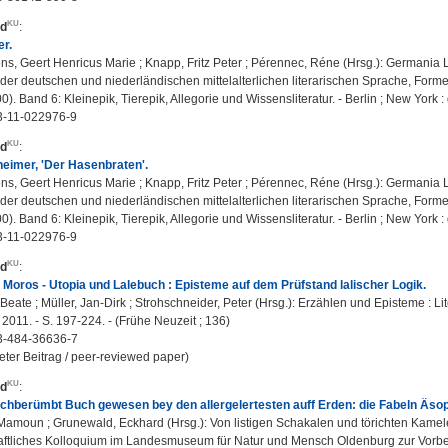
rd
:
r.
s, Geert Henricus Marie ; Knapp, Fritz Peter ; Pérennec, Réne (Hrsg.): Germania L
er deutschen und niederländischen mittelalterlichen literarischen Sprache, Forme
0). Band 6: Kleinepik, Tierepik, Allegorie und Wissensliteratur. - Berlin ; New York :
3-11-022976-9
rd
:
heimer, 'Der Hasenbraten'.
s, Geert Henricus Marie ; Knapp, Fritz Peter ; Pérennec, Réne (Hrsg.): Germania L
er deutschen und niederländischen mittelalterlichen literarischen Sprache, Forme
0). Band 6: Kleinepik, Tierepik, Allegorie und Wissensliteratur. - Berlin ; New York :
3-11-022976-9
rd
:
Moros - Utopia und Lalebuch : Episteme auf dem Prüfstand lalischer Logik.
 Beate ; Müller, Jan-Dirk ; Strohschneider, Peter (Hrsg.): Erzählen und Episteme : Lit
 2011. - S. 197-224. - (Frühe Neuzeit ; 136)
3-484-36636-7
eter Beitrag / peer-reviewed paper)
rd
:
 hochberümbt Buch gewesen bey den allergelertesten auff Erden: die Fabeln Äsops
amoun ; Grunewald, Eckhard (Hrsg.): Von listigen Schakalen und törichten Kamelen
ftliches Kolloquium im Landesmuseum für Natur und Mensch Oldenburg zur Vorberei