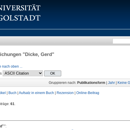
lichungen "
Dicke, Gerd
"
 nach oben ...
ls
Gruppieren nach:
Publikationsform
|
Jahr
|
Keine G
tikel
|
Buch
|
Aufsatz in einem Buch
|
Rezension
|
Online-Beitrag
nträge:
61
.
rd
: