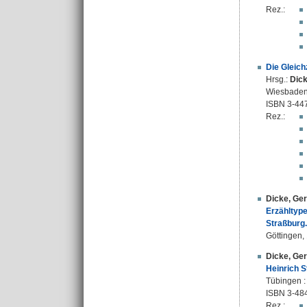
Rez.:
Die Gleich
Hrsg.:
Dick
Wiesbaden :
ISBN 3-44
Rez.:
Dicke, Ge
Erzähltype
Straßburg.
Göttingen, 
Dicke, Ge
Heinrich S
Tübingen :
ISBN 3-48
Rez.: