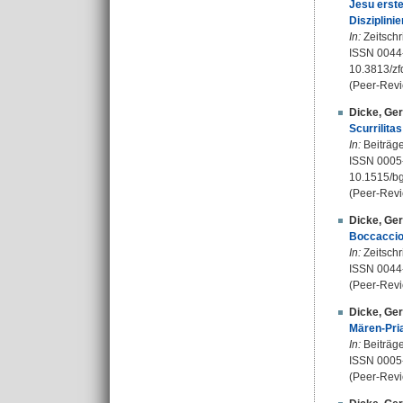
Jesu erste
Disziplini
In:
Zeitschr
ISSN 0044
10.3813/z
(Peer-Revi
Dicke, Ge
Scurrilita
In:
Beiträge
ISSN 0005
10.1515/b
(Peer-Revi
Dicke, Ge
Boccaccio
In:
Zeitschr
ISSN 0044
(Peer-Revi
Dicke, Ge
Mären-Pri
In:
Beiträge
ISSN 0005
(Peer-Revi