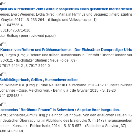
rd
:
plüt als Kirchenlied? Zum Gebrauchsspektrum eines geistlichen meisterlichen 
rger, Eva ; Wegener, Lydia (Hrsg.): Maria in Hymnus und Sequenz : interdisziplinär
 Gruyter, 2017. - S. 233-264. - (Liturgie und Volkssprache ; 1)
3-11-047536-4
783110475371-016
eter Beitrag / peer-reviewed paper)
rd
:
 Kontext von Reform und Frühhumanismus : Der Eichstätter Domprediger Ulrich 
r, Jürgen (Hrsg.): Reform und früher Humanismus in Eichstätt : Bischof Johann vo
280-312. - (Eichstätter Studien : Neue Folge ; 69)
3-7917-2494-2 ; 3-7917-2494-0
rd
:
Schildbürgerbuch, Grillen-, Hummelnvertreiber.
, Wilhelm u.a. (Hrsg.): Frühe Neuzeit in Deutschland 1520–1620 : Literaturwissen
Johannes - Osse, Melchior von. - Berlin u.a. : de Gruyter, 2015. - S. 13-26
3-11-025488-4
rd
:
occaccios "Berühmte Frauen" in Schwaben : Aspekte ihrer Integration.
erd ; Schneider, Almut (Hrsg.): Heinrich Steinhöwel, Von den erlauchten Frauen : G
hdeutscher Übertragung ; in Abbildung des Erstdrucks (Ulm 1473) herausgegeben 
ider. - Konstanz : Edition Isele, 2014. - S. 615-657. - (Bibliotheca Suevica ; 37)
3-86142-590-8