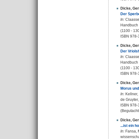
Dicke, Ge
Der Sperbe
In:
Claassen
Handbuch d
(1100 - 130
ISBN 978-
Dicke, Ge
Der Vriols
In:
Claassen
Handbuch d
(1100 - 130
ISBN 978-
Dicke, Ge
Morus und 
In:
Kellner,
de Gruyter,
ISBN 978-
(Begutacht
Dicke, Ge
...ist ein
In:
Fansa, M
wissenscha