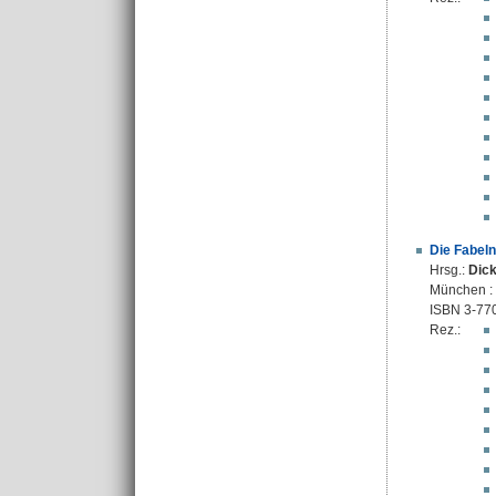
Die Fabeln
Hrsg.:
Dick
München : F
ISBN 3-77
Rez.: