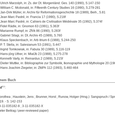
Ulrich Marzolph, in: Zs. der Dt. Morgenländ. Ges. 140 (1990), S.147-150
William C. Mcdonald, in: Fifteenth Century Studies 16 (1990), S.279-281
Jan-Dirk Müller, in: Archiv für Reformationsgeschichte 18 (1989), Beih., S.81
Jean Marc Pastré, in: Francia 17 (1990), S.218f
Jean Marc Pastré, in: Cahiers de Civilisation Médiévale 35 (1992), S.374f
Fidel Rädle, in: Gnomon 63 (1991), S.363f
Marianne Rumpf, in: ZfVk 86 (1990), S.283f
Gabriel Silagi, in: Dt. Archiv 45 (1989), S.760
Klaus Speckenbach, in: Arb itrium 6 (1988), S.244-250
P. T. Stella, in: Salesianum 53 (1991), S.447
Ingrid Tomkowiak, in: Fabula 30 (1989), S.116-119
Hans-jörg Uther, in: MlatJb 23 (1988), S.275-278
Kenneth Varty, in: Reinardus 2 (1989), S.215f
Dieter Wuttke, in: Bibliographie zur Symbolik, Ikonographie und Mythologie 20 (198
Hans Joachim Ziegeler, in: ZfdPh 112 (1993), S.460-464
einem Buch
rd
:
orothea ; Haustein, Jens ; Brunner, Horst ; Runow, Holger (Hrsg.): Sangspruch / Spr
19. - S. 142-153
-11-035182-8 ; 3-11-035182-X
eter Beitrag / peer-reviewed paper)