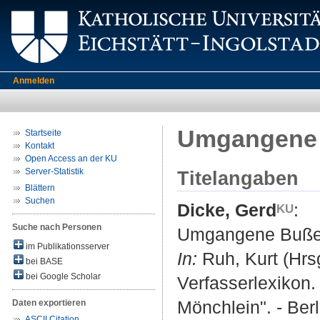
Anmelden
Umgangene
Startseite
Kontakt
Open Access an der KU
Server-Statistik
Titelangaben
Blättern
Suchen
Dicke, Gerd
:
Suche nach Personen
Umgangene Buße
im Publikationsserver
In:
Ruh, Kurt (Hrsg
bei BASE
bei Google Scholar
Verfasserlexikon. 
Mönchlein". - Berl
Daten exportieren
ASCII Citation