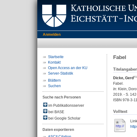
Anmelden
Fabel
Startseite
Kontakt
Open Access an der KU
Titelangabe
Server-Statistik
Dicke, Gerd
Blättern
Fabel.
Suchen
In:
Klein, Dorot
2019. - S. 14
Suche nach Personen
ISBN 978-3-11
im Publikationsserver
Volltext
bei BASE
bei Google Scholar
Link
htt
Daten exportieren
ASCII Citation