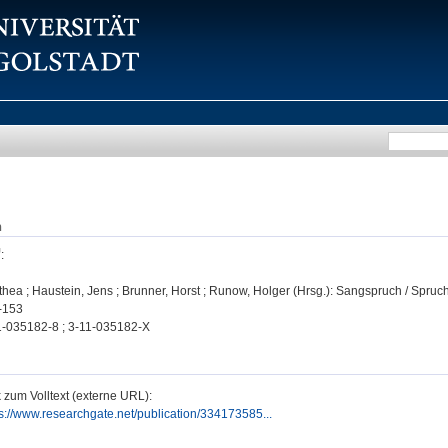
n
:
hea ; Haustein, Jens ; Brunner, Horst ; Runow, Holger (Hrsg.): Sangspruch / Spruchs
2-153
-035182-8 ; 3-11-035182-X
 zum Volltext (externe URL):
ps://www.researchgate.net/publication/334173585...