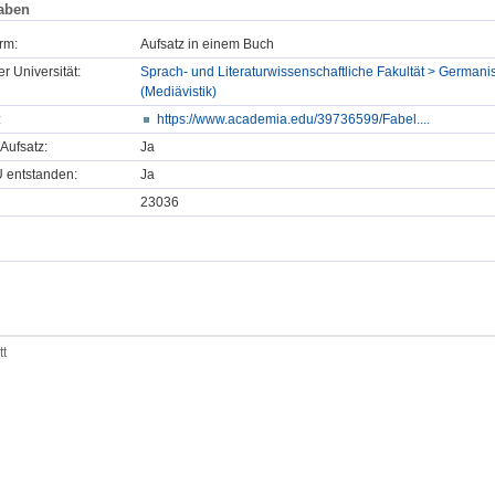
aben
rm:
Aufsatz in einem Buch
er Universität:
Sprach- und Literaturwissenschaftliche Fakultät > Germanist
(Mediävistik)
:
https://www.academia.edu/39736599/Fabel....
Aufsatz:
Ja
U entstanden:
Ja
23036
tt