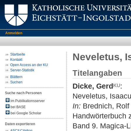
Anmelden
Neveletus, 
Startseite
Kontakt
Open Access an der KU
Server-Statistik
Titelangaben
Blättern
Suchen
Dicke, Gerd
:
Suche nach Personen
Neveletus, Isaacu
im Publikationsserver
In:
Brednich, Rolf
bei BASE
bei Google Scholar
Handwörterbuch z
Band 9. Magica-Lit
Daten exportieren
ASCII Citation