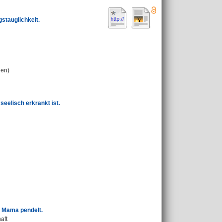
gstauglichkeit.
ien)
seelisch erkrankt ist.
r Mama pendelt.
aft