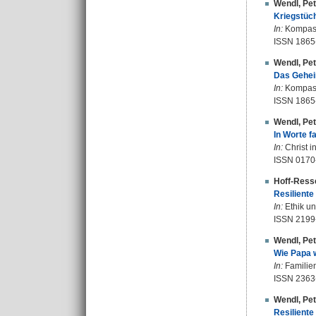
Wendl, Pet
Kriegstüch
In:
Kompass 
ISSN 1865
Wendl, Pet
Das Geheim
In:
Kompass 
ISSN 1865
Wendl, Pet
In Worte f
In:
Christ i
ISSN 0170
Hoff-Ress
Resiliente
In:
Ethik und
ISSN 2199
Wendl, Pet
Wie Papa w
In:
Familien
ISSN 2363
Wendl, Pet
Resiliente