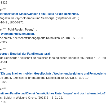
-8322
er
:
oder unerfüllter Kinderwunsch : ein Risiko für die Beziehung.
Magazin für Psychotherapie und Seelsorge. (September 2018).
-1042 ; 1860-0271
er
;
Puhl-Regler, Peggy
:
in Wochenendbeziehungen.
 creativ : Zeitschrift für engagierte Katholiken. (2018). - S. 10-11.
-8322
er
:
lsorge : Ernstfall der Familienpastoral.
e Seelsorge : Zeitschrift für praktisch-theologisches Handeln. 66 (2015) 5. - S. 36
-4591
er
:
f Distanz in einer mobilen Gesellschaft : Wochenendbeziehung und Fernbeziehun
 creativ : Zeitschrift für engagierte Katholiken. 56 (2013) 3. - S. 9-10.
-8322
er
:
eit von Familie und Dienst "unmögliches Unterfangen" und doch alternativlos?
: Soldat in Welt und Kirche. (2013) 5. - S. 11-12.
-5149