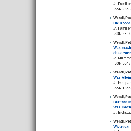
In:
Familien
ISSN 2363
Wendl, Pet
Die Kooper
In:
Familien
ISSN 2363
Wendl, Pet
Was machen
des erste
In:
Militärs
ISSN 0047
Wendl, Pet
Was Allein
In:
Kompass 
ISSN 1865
Wendl, Pet
Durchhalte
Was machen
In:
Eichstätt
Wendl, Pet
Wie zusam