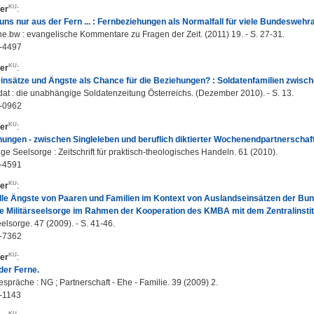
er
:
 uns nur aus der Fern ... : Fernbeziehungen als Normalfall für viele Bundeswehr
e.bw : evangelische Kommentare zu Fragen der Zeit. (2011) 19. - S. 27-31.
-4497
er
:
insätze und Ängste als Chance für die Beziehungen? : Soldatenfamilien zwisc
at : die unabhängige Soldatenzeitung Österreichs. (Dezember 2010). - S. 13.
-0962
er
:
ungen - zwischen Singleleben und beruflich diktierter Wochenendpartnerschaft
e Seelsorge : Zeitschrift für praktisch-theologisches Handeln. 61 (2010).
-4591
er
:
lle Ängste von Paaren und Familien im Kontext von Auslandseinsätzen der Bund
e Militärseelsorge im Rahmen der Kooperation des KMBA mit dem Zentralinstitu
eelsorge. 47 (2009). - S. 41-46.
-7362
er
:
der Ferne.
präche : NG ; Partnerschaft - Ehe - Familie. 39 (2009) 2.
-1143