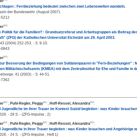
er
:
chlagen : Fernbeziehung bedeutet zwischen zwei Lebenswelten wandeln.
azin der Bundeswehr. (August 2007).
-5212
er
:
e Politik für die Familien? : Grundsatzreferat und Arbeitsgruppen als Beitrag des
ft" (ZFG) der Katholischen Universität Eichstätt am 29. April 2003.
 43 (2004) 252-253. - S. 9-10.
-0843
er
:
en zur Besserung der Bedingungen von Soldatenpaaren in "Fern-Beziehungen" 
en Militärbischofsamts (KMBA) mit dem Zentralinstitut für Ehe und Familie in d
eelsorge. 41 (2003). - S. 44-51.
-7362
er
;
Puhl-Regler, Peggy
;
Hoff-Ressel, Alexandra
:
 Jugendliche im ihrer Trauer im Kontext Suizid begleiten : was Kinder brauche
2026. - 28 S. - (ZFG-Impulse ; 2)
er
;
Puhl-Regler, Peggy
;
Hoff-Ressel, Alexandra
:
 Jugendliche in ihrer Trauer begleiten : was Kinder brauchen und Angehörige wi
2026. - 24 S. - (ZFG-Impulse ; Heft 1)