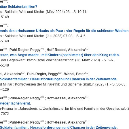
er
:
tige Soldatenfamilien?
: Soldat in Welt und Kirche. (März 2024) 03. - S. 10-11.
-5149
er
:
nis des erholsamen Urlaubs als Paar : vier Regeln für die schönsten Wochen
: Soldat in Welt und Kirche. (Juli 2023) 07-08. - S. 4-5.
-5149
er
;
Puhl-Regler, Peggy
;
Hoff-Ressel, Alexandra
:
assen, was Angst macht : mit Kindern (noch immer) über den Krieg reden.
n der Gegenwart : katholische Wochenzeitschrift. (26. März 2023). - S. 5-6.
-5148
el, Alexandra
;
Puhl-Regler, Peggy
;
Wendl, Peter
:
 Soldatenfamilien : Herausforderungen und Chancen in der Zeitenwende.
 Militär : Kontroversen der Militärethik und Sicherheitskultur. (2023) 1. - S. 56-63.
-4129
er
;
Puhl-Regler, Peggy
;
Hoff-Ressel, Alexandra
:
ieder lachen lernt.
-Prisma mit Jahresbericht / Zentralinstitut für Ehe und Familie in der Gesellschaft (
-7072
er
;
Puhl-Regler, Peggy
;
Hoff-Ressel, Alexandra
:
 Soldatenfamilien : Herausforderungen und Chancen in der Zeitenwende.