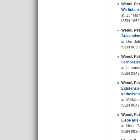
Wendl, Pet
Wir lieben
In:
Zur sach
ISSN 1869
Wendl, Pet
Auslandse
In:
Der Sold
ISSN 0038
Wendl, Pet
Fernbezieh
In:
Lebendig
ISSN 0343
Wendl, Pet
Existenzie
katholisch
In:
Militärs
ISSN 0047
Wendl, Pet
Liebe aus 
In:
Neue Ges
ISSN 0930