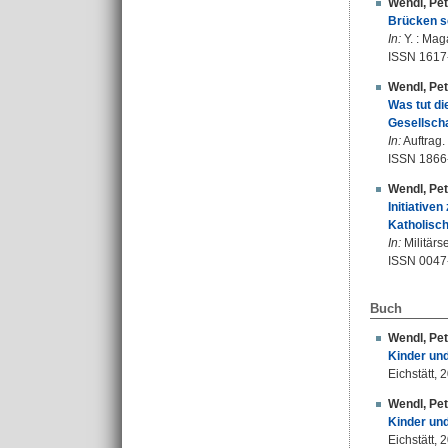
Wendl, Pet
Brücken s
In:
Y. : Mag
ISSN 1617
Wendl, Pet
Was tut di
Gesellscha
In:
Auftrag.
ISSN 1866
Wendl, Pet
Initiativ
Katholisch
In:
Militärs
ISSN 0047
Buch
Wendl, Pet
Kinder und
Eichstätt, 
Wendl, Pet
Kinder und
Eichstätt, 