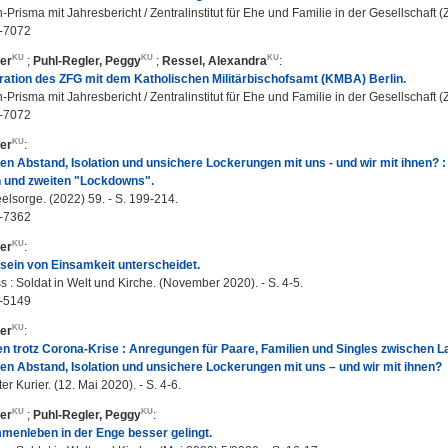
-Prisma mit Jahresbericht / Zentralinstitut für Ehe und Familie in der Gesellschaft (
-7072
er
;
Puhl-Regler, Peggy
;
Ressel, Alexandra
:
ation des ZFG mit dem Katholischen Militärbischofsamt (KMBA) Berlin.
-Prisma mit Jahresbericht / Zentralinstitut für Ehe und Familie in der Gesellschaft (
-7072
er
:
 Abstand, Isolation und unsichere Lockerungen mit uns - und wir mit ihnen? 
n und zweiten "Lockdowns".
eelsorge. (2022) 59. - S. 199-214.
-7362
er
:
sein von Einsamkeit unterscheidet.
: Soldat in Welt und Kirche. (November 2020). - S. 4-5.
-5149
er
:
n trotz Corona-Krise : Anregungen für Paare, Familien und Singles zwischen L
 Abstand, Isolation und unsichere Lockerungen mit uns – und wir mit ihnen?
er Kurier. (12. Mai 2020). - S. 4-6.
er
;
Puhl-Regler, Peggy
:
menleben in der Enge besser gelingt.