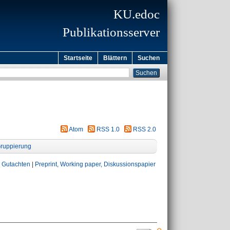
KU.edoc
Publikationsserver
Startseite
Blättern
Suchen
Atom
RSS 1.0
RSS 2.0
ruppierung
, Gutachten
|
Preprint, Working paper, Diskussionspapier