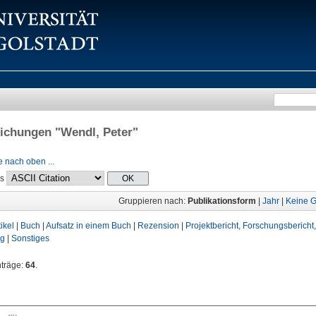
lichungen "
Wendl, Peter
"
 nach oben ...
ls
Gruppieren nach:
Publikationsform
|
Jahr
|
Keine G
tikel
|
Buch
|
Aufsatz in einem Buch
|
Rezension
|
Projektbericht, Forschungsbericht
ag
|
Sonstiges
nträge:
64
.