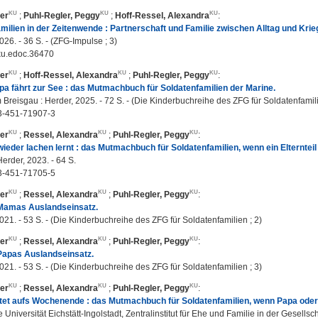
er
;
Puhl-Regler, Peggy
;
Hoff-Ressel, Alexandra
:
milien in der Zeitenwende : Partnerschaft und Familie zwischen Alltag und Krie
2026. - 36 S. - (ZFG-Impulse ; 3)
ku.edoc.36470
er
;
Hoff-Ressel, Alexandra
;
Puhl-Regler, Peggy
:
a fährt zur See : das Mutmachbuch für Soldatenfamilien der Marine.
 Breisgau : Herder, 2025. - 72 S. - (Die Kinderbuchreihe des ZFG für Soldatenfamil
3-451-71907-3
er
;
Ressel, Alexandra
;
Puhl-Regler, Peggy
:
ieder lachen lernt : das Mutmachbuch für Soldatenfamilien, wenn ein Elternteil 
Herder, 2023. - 64 S.
3-451-71705-5
er
;
Ressel, Alexandra
;
Puhl-Regler, Peggy
:
Mamas Auslandseinsatz.
2021. - 53 S. - (Die Kinderbuchreihe des ZFG für Soldatenfamilien ; 2)
er
;
Ressel, Alexandra
;
Puhl-Regler, Peggy
:
Papas Auslandseinsatz.
2021. - 53 S. - (Die Kinderbuchreihe des ZFG für Soldatenfamilien ; 3)
er
;
Ressel, Alexandra
;
Puhl-Regler, Peggy
:
tet aufs Wochenende : das Mutmachbuch für Soldatenfamilien, wenn Papa ode
 Universität Eichstätt-Ingolstadt, Zentralinstitut für Ehe und Familie in der Gesellsch