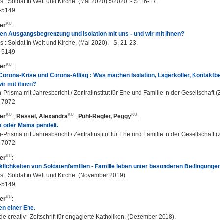
: Soldat in Welt und Kirche. (Mai 2020) 5/2020. - S. 16-17.
-5149
er
:
n Ausgangsbegrenzung und Isolation mit uns - und wir mit ihnen?
: Soldat in Welt und Kirche. (Mai 2020). - S. 21-23.
-5149
er
:
Corona-Krise und Corona-Alltag : Was machen Isolation, Lagerkoller, Kontakt
wir mit ihnen?
-Prisma mit Jahresbericht / Zentralinstitut für Ehe und Familie in der Gesellschaft (
-7072
er
;
Ressel, Alexandra
;
Puhl-Regler, Peggy
:
 oder Mama pendelt.
-Prisma mit Jahresbericht / Zentralinstitut für Ehe und Familie in der Gesellschaft (
-7072
er
:
lichkeiten von Soldatenfamilien - Familie leben unter besonderen Bedingungen
: Soldat in Welt und Kirche. (November 2019).
-5149
er
:
en einer Ehe.
 creativ : Zeitschrift für engagierte Katholiken. (Dezember 2018).