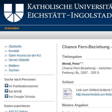
Anmelden
Chance Fern-Beziehung –
Startseite
Kontakt
Open Access an der KU
Titelangaben
Server-Statistik
Wendl, Peter
:
Blättern
Chance Fern-Beziehung – zwischen K
Suchen
Freiburg i.Br., 2007. - 335 S.
Suche nach Personen
Volltext
im Publikationsserver
Link zum Volltext (externe
bei BASE
http://www.freidok.uni-freib
bei Google Scholar
Weitere Angaben
Daten exportieren
ASCII Citation