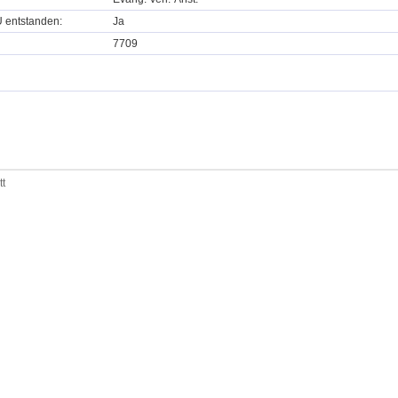
U entstanden:
Ja
7709
tt