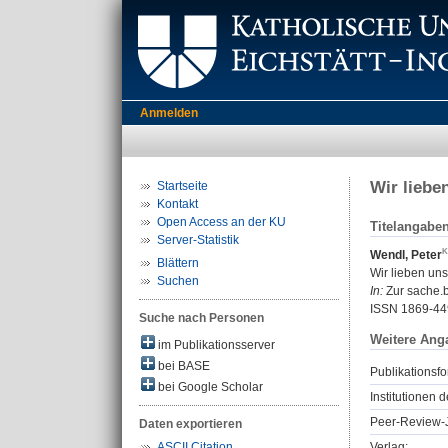
Anmelden
Wir liebe
Startseite
Kontakt
Open Access an der KU
Titelangabe
Server-Statistik
Wendl, Peter
Blättern
Wir lieben uns
Suchen
In:
Zur sache.b
ISSN 1869-44
Suche nach Personen
Weitere Ang
im Publikationsserver
bei BASE
Publikationsfo
bei Google Scholar
Institutionen d
Peer-Review-J
Daten exportieren
Verlag:
ASCII Citation