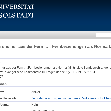
n uns nur aus der Fern ... : Fernbeziehungen als Normal
n
:
 nur aus der Fern ... : Fernbeziehungen als Normalfall für viele Bundeswehrangehö
w : evangelische Kommentare zu Fragen der Zeit. (2011) 19. - S. 27-31.
97
aben
rm:
Artikel
er Universität:
Zentrale Forschungseinrichtungen > Zentralinstitut für Ehe 
ournal:
Nein
Evang. Verl.-Anst.