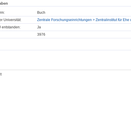
aben
rm:
Buch
er Universität:
Zentrale Forschungseinrichtungen > Zentralinstitut für Ehe 
U entstanden:
Ja
3976
tt