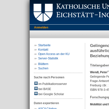
Anmelden
Gelingend
Startseite
Kontakt
ausführli
Open Access an der KU
Beziehung
Server-Statistik
Blättern
Titelangabe
Suchen
Wendl, Peter
Gelingende Fe
Suche nach Personen
Frage-Antwort
im Publikationsserver
Freiburg i.Br. 
bei BASE
ISBN 978-3-4
bei Google Scholar
Forschungsp
Daten exportieren
Mobilität und
ASCII Citation