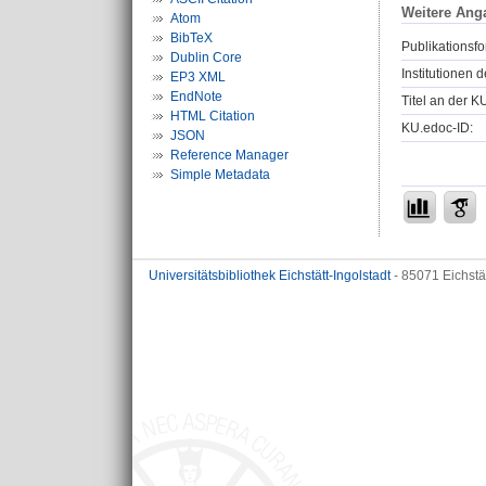
Weitere Ang
Atom
BibTeX
Publikationsfo
Dublin Core
Institutionen d
EP3 XML
EndNote
Titel an der K
HTML Citation
KU.edoc-ID:
JSON
Reference Manager
Simple Metadata
Universitätsbibliothek Eichstätt-Ingolstadt
- 85071 Eichstä