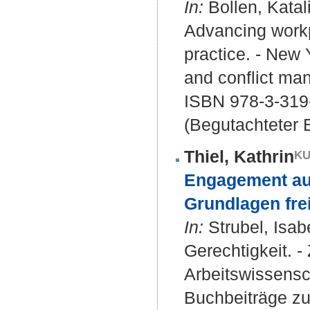
In:
Bollen, Katal
Advancing workp
practice. - New Y
and conflict ma
ISBN 978-3-319
(Begutachteter B
Thiel, Kathrin
Engagement au
Grundlagen fre
In:
Strubel, Isabe
Gerechtigkeit. -
Arbeitswissensc
Buchbeiträge zur