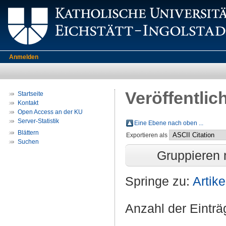
Anmelden
Veröffentlic
Startseite
Kontakt
Open Access an der KU
Server-Statistik
Eine Ebene nach oben ...
Blättern
Exportieren als
Suchen
Gruppieren
Springe zu:
Artike
Anzahl der Eintr