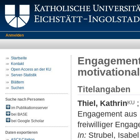
Anmelden
Engagement
Startseite
Kontakt
motivationa
Open Access an der KU
Server-Statistik
Blättern
Titelangaben
Suchen
Suche nach Personen
Thiel, Kathrin
im Publikationsserver
Engagement aus E
bei BASE
bei Google Scholar
freiwilliger Enga
Daten exportieren
In:
Strubel, Isabel 
ASCII Citation