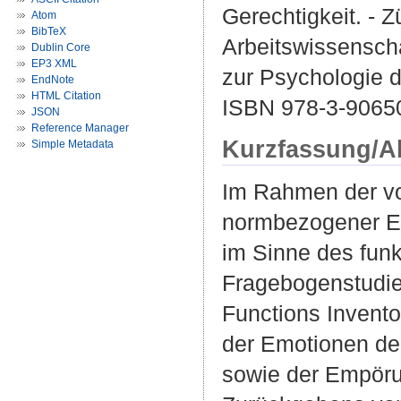
Gerechtigkeit. - Z
Atom
BibTeX
Arbeitswissenscha
Dublin Core
EP3 XML
zur Psychologie de
EndNote
HTML Citation
ISBN 978-3-9065
JSON
Reference Manager
Kurzfassung/A
Simple Metadata
Im Rahmen der vo
normbezogener Em
im Sinne des funk
Fragebogenstudie 
Functions Invento
der Emotionen de
sowie der Empöru