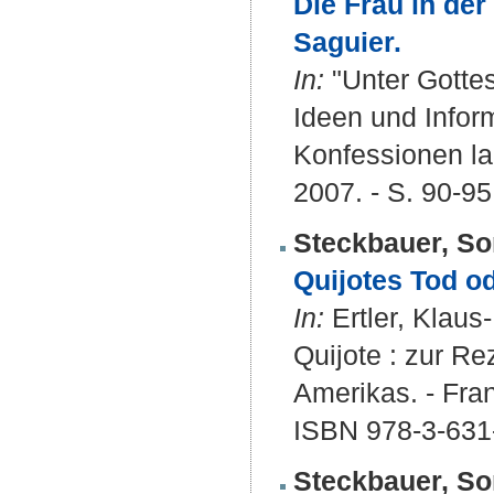
Die Frau in de
Saguier.
In:
"Unter Gottes
Ideen und Inform
Konfessionen la
2007. - S. 90-95
Steckbauer, So
Quijotes Tod od
In:
Ertler, Klaus
Quijote : zur R
Amerikas. - Fran
ISBN 978-3-631
Steckbauer, So