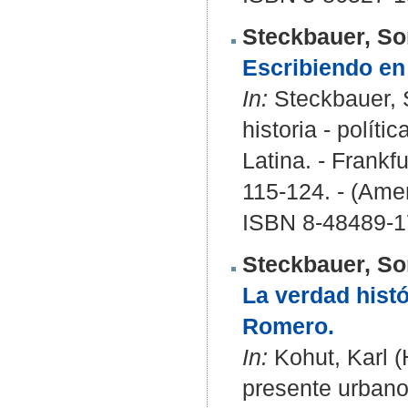
Steckbauer, So
Escribiendo en
In:
Steckbauer, S
historia - polít
Latina. - Frankf
115-124. - (Amer
ISBN 8-48489-1
Steckbauer, So
La verdad histó
Romero.
In:
Kohut, Karl (H
presente urbano.