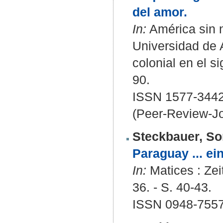
del amor.
In:
América sin n
Universidad de 
colonial en el 
90.
ISSN 1577-344
(Peer-Review-Jo
Steckbauer, So
Paraguay ... ei
In:
Matices : Zei
36. - S. 40-43.
ISSN 0948-755