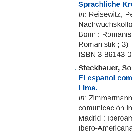
Sprachliche Kre
In:
Reisewitz, Per
Nachwuchskolloqu
Bonn : Romanist
Romanistik ; 3)
ISBN 3-86143-0
Steckbauer, So
El espanol com
Lima.
In:
Zimmermann, K
comunicación int
Madrid : Iberoam
Ibero-Americana