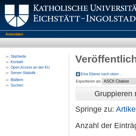
Anmelden
Veröffentlic
Startseite
Kontakt
Open Access an der KU
Server-Statistik
Eine Ebene nach oben ...
Blättern
Exportieren als
Suchen
Gruppieren
Springe zu:
Artike
Anzahl der Eintr