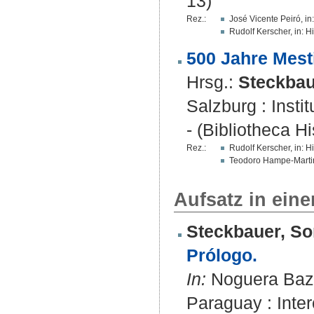
13)
Rez.:
José Vicente Peiró, i
Rudolf Kerscher, in: H
500 Jahre Mesti
Hrsg.:
Steckbau
Salzburg : Insti
- (Bibliotheca H
Rez.:
Rudolf Kerscher, in: H
Teodoro Hampe-Martine
Aufsatz in ein
Steckbauer, So
Prólogo.
In:
Noguera Bazza
Paraguay : Inter