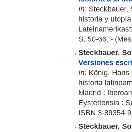
In:
Steckbauer, S
historia y utopía
Lateinamerikastu
S. 50-66. - (Me
Steckbauer, So
Versiones escri
In:
König, Hans-J
historia latinoa
Madrid : Iberoam
Eystettensia : S
ISBN 3-89354-9
Steckbauer, So