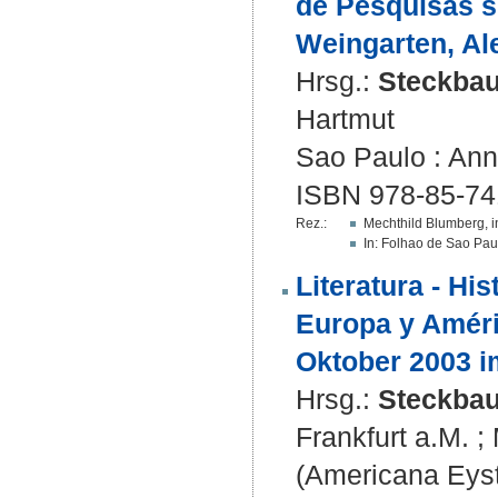
de Pesquisas s
Weingarten, A
Hrsg.:
Steckbau
Hartmut
Sao Paulo : Ann
ISBN 978-85-74
Rez.:
Mechthild Blumberg, in
In: Folhao de Sao Pau
Literatura - His
Europa y Améri
Oktober 2003 im
Hrsg.:
Steckbau
Frankfurt a.M. ;
(Americana Eyst