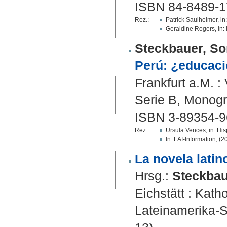
ISBN 84-8489-1
Rez.:
Patrick Saulheimer, in
Geraldine Rogers, in:
Steckbauer, So
Perú: ¿educació
Frankfurt a.M. :
Serie B, Monogr
ISBN 3-89354-9
Rez.:
Ursula Vences, in: His
In: LAI-Information, (20
La novela latin
Hrsg.:
Steckbau
Eichstätt : Katho
Lateinamerika-S