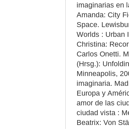
imaginarias en l
Amanda: City Fi
Space. Lewisbur
Worlds : Urban 
Christina: Reco
Carlos Onetti. M
(Hrsg.): Unfoldi
Minneapolis, 20
imaginaria. Mad
Europa y Améric
amor de las ciud
ciudad vista : M
Beatrix: Von St