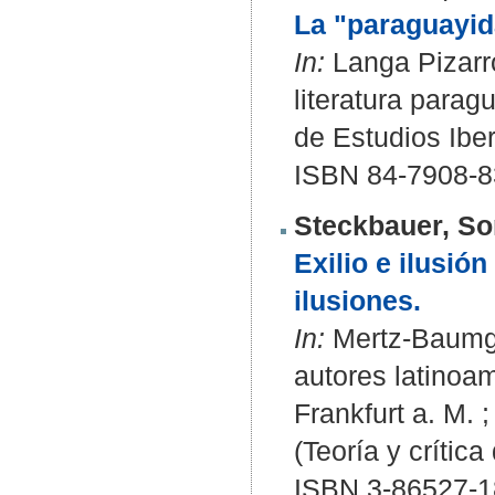
La "paraguayida
In:
Langa Pizarro
literatura parag
de Estudios Ibe
ISBN 84-7908-8
Steckbauer, So
Exilio e ilusió
ilusiones.
In:
Mertz-Baumgart
autores latinoam
Frankfurt a. M. 
(Teoría y crítica
ISBN 3-86527-1