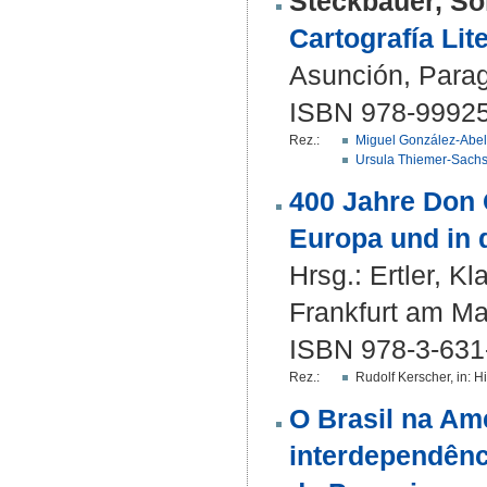
Steckbauer, So
Cartografía Lit
Asunción, Paragu
ISBN 978-99925
Rez.:
Miguel González-Abel
Ursula Thiemer-Sach
400 Jahre Don 
Europa und in 
Hrsg.:
Ertler, Kl
Frankfurt am Mai
ISBN 978-3-631
Rez.:
Rudolf Kerscher, in: H
O Brasil na Amé
interdependênc