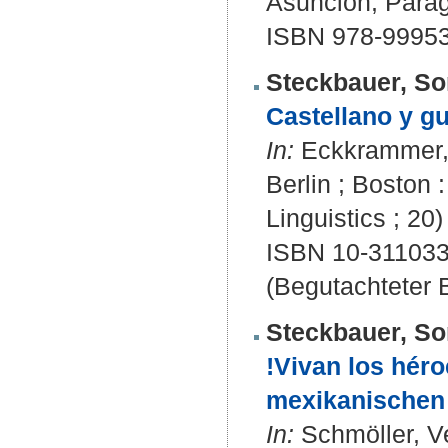
Asunción, Paragu
ISBN 978-99953
Steckbauer, So
Castellano y gu
In:
Eckkrammer, 
Berlin ; Boston 
Linguistics ; 20)
ISBN 10-31103
(Begutachteter B
Steckbauer, So
!Vivan los héro
mexikanischen 
In:
Schmöller, Ve