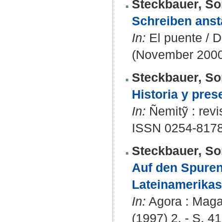
Steckbauer, So
Schreiben anst
In:
El puente / 
(November 2000)
Steckbauer, So
Historia y pres
In:
Ñemitỹ : revis
ISSN 0254-817
Steckbauer, So
Auf den Spure
Lateinamerikas
In:
Agora : Magaz
(1997) 2. - S. 41