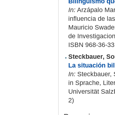
Bilingüismo qu
In:
Arzápalo Marí
influencia de la
Mauricio Swades
de Investigacio
ISBN 968-36-33
Steckbauer, So
La situación bi
In:
Steckbauer, S
in Sprache, Liter
Universität Salz
2)