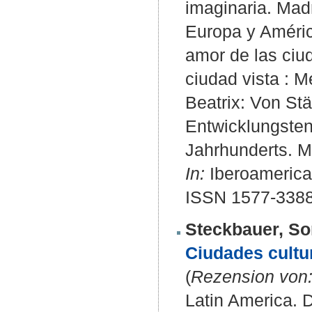
imaginaria. Mad
Europa y Améric
amor de las ciud
ciudad vista : M
Beatrix: Von St
Entwicklungste
Jahrhunderts. 
In:
Iberoamerican
ISSN 1577-338
Steckbauer, So
Ciudades cultur
(
Rezension von
Latin America. 