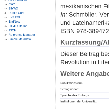
Atom
mexikanischen Fi
BibTeX
In:
Schmöller, Vere
Dublin Core
EP3 XML
und Lateinamerika
EndNote
HTML Citation
ISBN 978-38947
JSON
Reference Manager
Simple Metadata
Kurzfassung/A
Dieser Beitrag b
Revolution in Lit
Weitere Angab
Publikationsform:
Schlagwörter:
Sprache des Eintrags:
Institutionen der Universität: