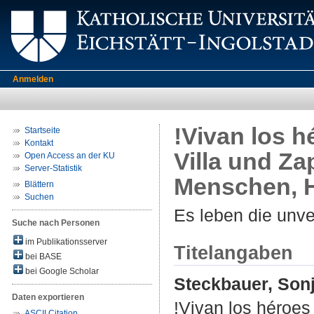
Anmelden
!Vivan los h
Startseite
Kontakt
Villa und Za
Open Access an der KU
Server-Statistik
Menschen, 
Blättern
Suchen
Es leben die unv
Suche nach Personen
im Publikationsserver
Titelangaben
bei BASE
bei Google Scholar
Steckbauer, Son
Daten exportieren
!Vivan los héroes 
ASCII Citation