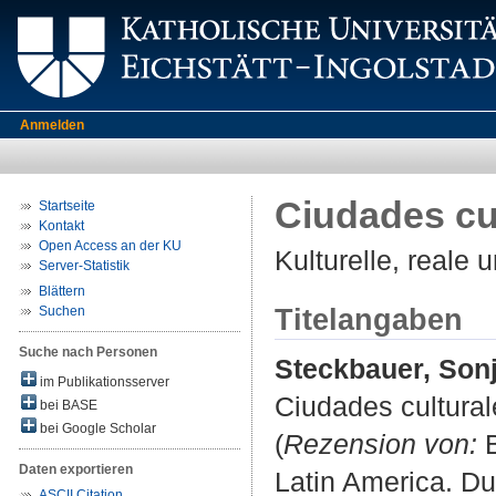
Anmelden
Ciudades cul
Startseite
Kontakt
Open Access an der KU
Kulturelle, reale
Server-Statistik
Blättern
Titelangaben
Suchen
Suche nach Personen
Steckbauer, Son
im Publikationsserver
Ciudades cultural
bei BASE
bei Google Scholar
(
Rezension von:
B
Daten exportieren
Latin America. Du
ASCII Citation