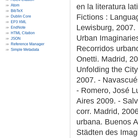
en la literatura 
Atom
BibTeX
Fictions : Langu
Dublin Core
EP3 XML
Lewisburg, 2007. 
EndNote
HTML Citation
Urban Imaginaries
JSON
Reference Manager
Recorridos urbano
Simple Metadata
Onetti. Madrid, 20
Unfolding the Cit
2007. - Navascués
- Romero, José L
Aires 2009. - Sal
corr. Madrid, 2006
urbana. Buenos Ai
Städten des Imag