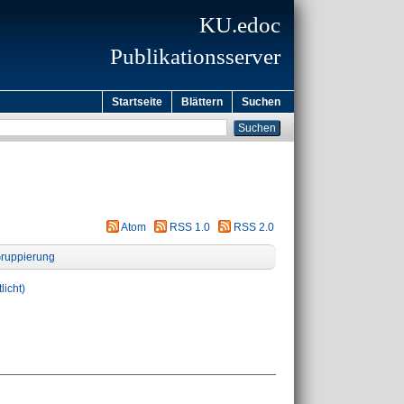
KU.edoc
Publikationsserver
Startseite
Blättern
Suchen
Atom
RSS 1.0
RSS 2.0
ruppierung
licht)