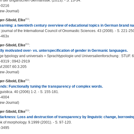
 der ungarischen Germanistik. (2013). - S. 13-34.
-0216
ew-Journal)
er-Sibold, Elke
:
earning: a twentieth century overview of educational topics in German brand na
journal of the International Council of Onomastic Sciences. 43 (2008). - S. 221-25
-463x
er-Sibold, Elke
:
lly motivated over- vs. unterspecification of gender in Germanic languages.
 typology and universals = Sprachtypologie und Universalienforschung : STUF. 60
-8319 ; 0942-2919
uf.2007.60.3.205
ew-Journal)
er-Sibold, Elke
:
ends: Functionally tuning the transparency of complex words.
guistica. 40 (2006) 1-2. - S. 155-181.
-4004
ew-Journal)
er-Sibold, Elke
:
darkness: Loss and destruction of transparency by linguistic change, borrowing
 of morphology. 9.1999 (2001). - S. 97-120.
-3495