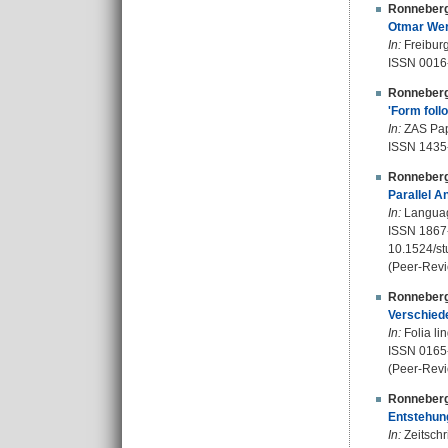
Ronneberg
Otmar Wer
In:
Freiburg
ISSN 0016
Ronneberg
'Form foll
In:
ZAS Pape
ISSN 1435
Ronneberg
Parallel A
In:
Language
ISSN 1867
10.1524/st
(Peer-Revi
Ronneberg
Verschiede
In:
Folia lin
ISSN 0165
(Peer-Revi
Ronneberg
Entstehung
In:
Zeitschr