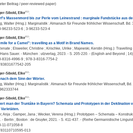
eter Beitrag / peer-reviewed paper)
er-Sibold, Elke
:
rf's Massenmord bis zur Perle vom Leinestrand : marginale Fundstücke aus d
 Walter (Hrsg.): Marginalstik : Almanach für Freunde fröhlicher Wissenschaft. Bd. 3.
3-96233-523-6 ; 3-96233-523-4
er-Sibold, Elke
:
a mile for a Camel": travelling as a Motif in Brand Names.
nate ; Elsweiler, Christine ; Krischke, Ulrike ; Majewski, Kerstin (Hrsg.): Travelling 
Hans Sauer. - München : utzverlag, 2023. - S. 205-220. - (English and Beyond ; 14)
3-8316-4996-9 ; 978-3-8316-7754-2
783831677542-205
er-Sibold, Elke
:
 nach dem Sinn der Wörter.
 Walter (Hrsg.): Marginalistik : Almanach für Freunde fröhlicher Wissenschaft, Bd. II
3962333744
er-Sibold, Elke
:
iert man der Truntáke in Bayern? Schemata und Prototypen in der Deklination
Varietäten.
, Anja ; Gamper, Jana ; Wecker, Verena (Hrsg.): Prototypen – Schemata – Konstr
 - Berlin ; Boston : de Gruyter, 2021. - S. 411-437. - (Reihe Germanistische Linguist
3-11-071058-8
783110710595-013