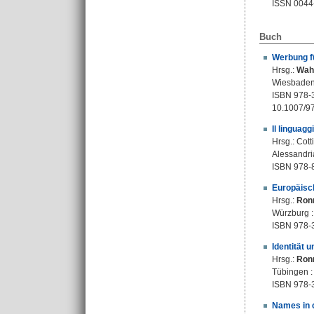
ISSN 0044
Buch
Werbung fü
Hrsg.:
Wahl
Wiesbaden :
ISBN 978-
10.1007/9
Il linguag
Hrsg.:
Cott
Alessandria
ISBN 978-
Europäisch
Hrsg.:
Ronn
Würzburg :
ISBN 978-
Identität 
Hrsg.:
Ronn
Tübingen : 
ISBN 978-
Names in 