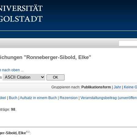
lichungen "
Ronneberger-Sibold, Elke
"
 nach oben ...
ls
Gruppieren nach:
Publikationsform
|
Jahr
|
Keine G
tikel
|
Buch
|
Aufsatz in einem Buch
|
Rezension
|
Veranstaltungsbeitrag (unveröffent
nträge:
98
.
er-Sibold, Elke
: