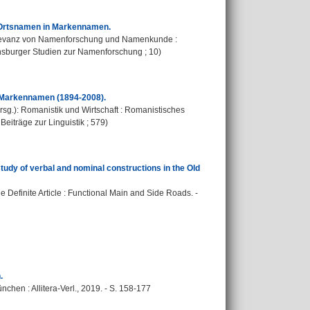
n Ortsnamen in Markennamen.
 Relevanz von Namenforschung und Namenkunde :
gensburger Studien zur Namenforschung ; 10)
 Markennamen (1894-2008).
(Hrsg.): Romanistik und Wirtschaft : Romanistisches
Beiträge zur Linguistik ; 579)
 study of verbal and nominal constructions in the Old
 Definite Article : Functional Main and Side Roads. -
.
chen : Allitera-Verl., 2019. - S. 158-177