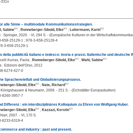
-331x
r alle Sinne – multimodale Kommunikationsstrategien.
, Sabine
;
Ronneberger-Sibold, Elke
;
Luttermann, Karin
 Springer, 2020. - VI, 294 S. - (Europäische Kulturen in der Wirtschaftskommunikat
3-658-25129-1 ; 978-3-658-25128-4
78-3-658-25129-1
gio della pubblicità italiano e tedesco: teoria e prassi. Italienische und deutsc
icelli Kurras, Paola
;
Ronneberger-Sibold, Elke
;
Wahl, Sabine
 : Edizioni dell'Orso, 2012
88-6274-427-0
e Sprachenvielfalt und Globalisierungsprozess.
eberger-Sibold, Elke
;
Nate, Richard
 Königshausen & Neumann, 2009. - 251 S. - (Eichstätter Europastudien)
3-8260-3957-7
und Differenz : ein interdisziplinäres Kolloquium zu Ehren von Wolfgang Huber.
eberger-Sibold, Elke
;
Kazzazi, Kerstin
Narr, 2007. - VI, 170 S.
3-8233-6319-4
commerce and industry : past and present.