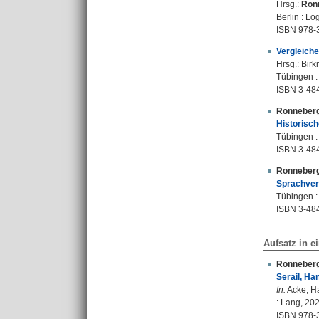
Hrsg.:
Ronn
Berlin : Lo
ISBN 978-
Vergleiche
Hrsg.:
Bir
Tübingen :
ISBN 3-48
Ronneberg
Historisch
Tübingen :
ISBN 3-48
Ronneberg
Sprachver
Tübingen : 
ISBN 3-48
Aufsatz in 
Ronneberg
Serail, Ha
In:
Acke, Ha
: Lang, 202
ISBN 978-3