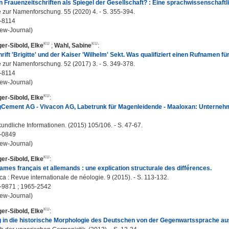
Frauenzeitschriften als Spiegel der Gesellschaft? : Eine sprachwissenschaftl
 zur Namenforschung. 55 (2020) 4. - S. 355-394.
-8114
ew-Journal)
er-Sibold, Elke
;
Wahl, Sabine
:
hrift 'Brigitte' und der Kaiser 'Wilhelm' Sekt. Was qualifiziert einen Rufnamen 
 zur Namenforschung. 52 (2017) 3. - S. 349-378.
-8114
ew-Journal)
er-Sibold, Elke
:
gCement AG - Vivacon AG, Labetrunk für Magenleidende - Maaloxan: Unterne
dliche Informationen. (2015) 105/106. - S. 47-67.
-0849
ew-Journal)
er-Sibold, Elke
:
mes français et allemands : une explication structurale des différences.
a : Revue internationale de néologie. 9 (2015). - S. 113-132.
-9871 ; 1965-2542
ew-Journal)
er-Sibold, Elke
:
 in die historische Morphologie des Deutschen von der Gegenwartssprache au