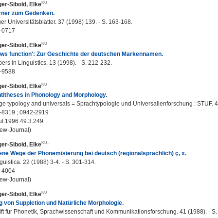
er-Sibold, Elke
:
ner zum Gedenken.
er Universitätsblätter. 37 (1998) 139. - S. 163-168.
-0717
er-Sibold, Elke
:
ows function': Zur Geschichte der deutschen Markennamen.
rs in Linguistics. 13 (1998). - S. 212-232.
-9588
er-Sibold, Elke
:
ntitheses in Phonology and Morphology.
 typology and universals = Sprachtypologie und Universalienforschung : STUF. 49
-8319 ; 0942-2919
uf.1996.49.3.249
ew-Journal)
er-Sibold, Elke
:
ne Wege der Phonemisierung bei deutsch (regionalsprachlich) ç, x.
guistica. 22 (1988) 3-4. - S. 301-314.
-4004
ew-Journal)
er-Sibold, Elke
:
 von Suppletion und Natürliche Morphologie.
ift für Phonetik, Sprachwissenschaft und Kommunikationsforschung. 41 (1988). - S.