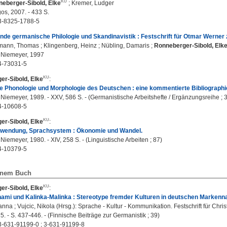
eberger-Sibold, Elke
;
Kremer, Ludger
gos, 2007. - 433 S.
3-8325-1788-5
nde germanische Philologie und Skandinavistik : Festschrift für Otmar Werner
kmann, Thomas
;
Klingenberg, Heinz
;
Nübling, Damaris
;
Ronneberger-Sibold, Elk
 Niemeyer, 1997
4-73031-5
er-Sibold, Elke
:
e Phonologie und Morphologie des Deutschen : eine kommentierte Bibliographie
 Niemeyer, 1989. - XXV, 586 S. - (Germanistische Arbeitshefte / Ergänzungsreihe ; 3
4-10608-5
er-Sibold, Elke
:
wendung, Sprachsystem : Ökonomie und Wandel.
Niemeyer, 1980. - XIV, 258 S. - (Linguistische Arbeiten ; 87)
4-10379-5
einem Buch
er-Sibold, Elke
:
nami und Kalinka-Malinka : Stereotype fremder Kulturen in deutschen Marken
nna ; Vujcic, Nikola (Hrsg.): Sprache - Kultur - Kommunikation. Festschrift für Chri
5. - S. 437-446. - (Finnische Beiträge zur Germanistik ; 39)
-631-91199-0 ; 3-631-91199-8