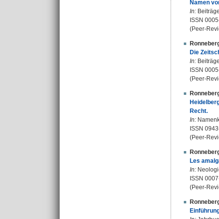
Namen von 
In:
Beiträge
ISSN 0005
(Peer-Revi
Ronneberg
Die Zeitsc
In:
Beiträge
ISSN 0005
(Peer-Revi
Ronneberg
Heidelber
Recht.
In:
Namenkun
ISSN 0943
(Peer-Revi
Ronneberg
Les amalga
In:
Neologic
ISSN 0007
(Peer-Revi
Ronneberg
Einführung