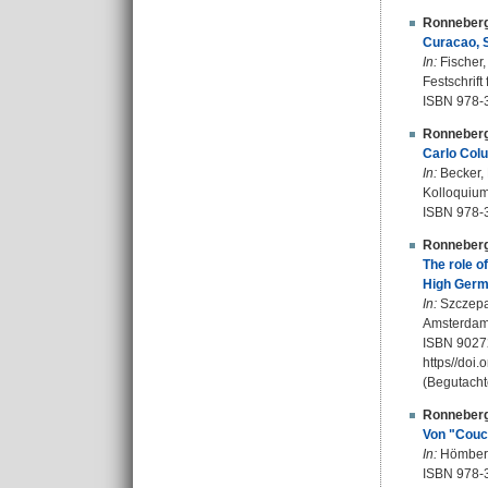
Ronneberg
Curacao, 
In:
Fischer,
Festschrif
ISBN 978-
Ronneberg
Carlo Col
In:
Becker, 
Kolloquium 
ISBN 978-
Ronneberg
The role o
High Germa
In:
Szczepan
Amsterdam 
ISBN 9027
https//doi.
(Begutacht
Ronneberg
Von "Couch
In:
Hömberg,
ISBN 978-