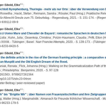
er-Sibold, Elke
:
Schloß Nymphenburg, Thuringia - mehr als nur Orte : über die Verwendung vo
 Roswitha ; Hackl, Stefan ; Reimann, Sandra ; Rössler, Paul (Hrsg.): Praktische
t für Albrecht Greule zum 75. Geburtstag. - Regensburg, 2021. - S. 151-174. - (Re
3-939112-09-9
er-Sibold, Elke
:
ucci Uomo Mare und Chevalier de Bayard : romanische Sprachen in deutschen
Lidia ; Kuhn, Julia ; Ossenkop, Christina ; Polzin-Haumann, Claudia ; Prifti, Elton 
XXXIII. - Tübingen ; Basel : Narr Francke Attempto, 2020. - S. 139-173. - (Tübinger 
3-8233-8420-5
er-Sibold, Elke
:
f the definite article in the rise of the German framing principle : a comparative
n Muspilli and the Old English Dream of the Rood.
iak, Renata ; Flick, Johanna (Hrsg.): Walking on the Grammaticalization Path of the
; Philadelphia : Benjamins, 2020. - S. 97-128
261563 ; 9789027261564
org/10.1075/silv.23-04ron
eter Beitrag / peer-reviewed paper)
er-Sibold, Elke
:
" bis "Brigitte Wir" : über Namen von Frauenzeitschriften und ihre Zielgruppen
 Walter (Hrsg.): Marginalistik : Almanach für Freunde fröhlicher Wissenschaft. - Mün
3-96233-179-5