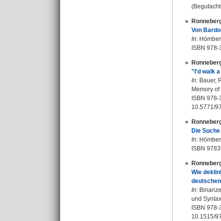
(Begutacht
Ronneberg
Von Bardo
In:
Hömberg,
ISBN 978-
Ronneberg
"I'd walk 
In:
Bauer, Re
Memory of 
ISBN 978-
10.5771/9
Ronneberg
Die Suche
In:
Hömberg,
ISBN 978
Ronneberg
Wie deklin
deutschen 
In:
Binanzer
und Syntax.
ISBN 978-
10.1515/9