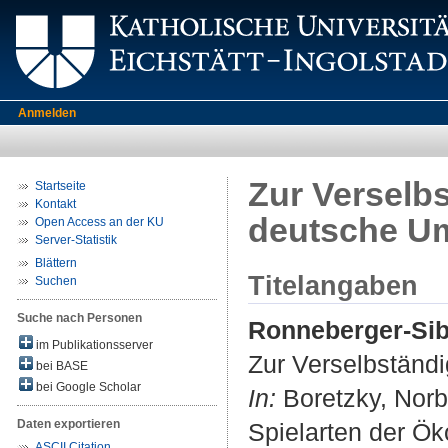
Anmelden
Zur Verselbs
Startseite
Kontakt
deutsche U
Open Access an der KU
Server-Statistik
Blättern
Titelangaben
Suchen
Suche nach Personen
Ronneberger-Sib
im Publikationsserver
Zur Verselbständi
bei BASE
bei Google Scholar
In:
Boretzky, Norber
Daten exportieren
Spielarten der Ö
ASCII Citation