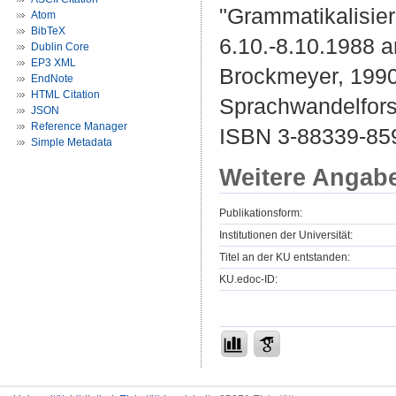
"Grammatikalisie
Atom
BibTeX
6.10.-8.10.1988 a
Dublin Core
EP3 XML
Brockmeyer, 1990
EndNote
HTML Citation
Sprachwandelfors
JSON
Reference Manager
ISBN 3-88339-85
Simple Metadata
Weitere Angab
Publikationsform:
Institutionen der Universität:
Titel an der KU entstanden:
KU.edoc-ID: