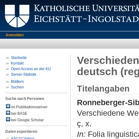
Anmelden
Verschieden
Startseite
Kontakt
deutsch (reg
Open Access an der KU
Server-Statistik
Blättern
Titelangaben
Suchen
Suche nach Personen
Ronneberger-Sib
im Publikationsserver
Verschiedene Weg
bei BASE
bei Google Scholar
ç, x.
Daten exportieren
In:
Folia linguistic
ASCII Citation