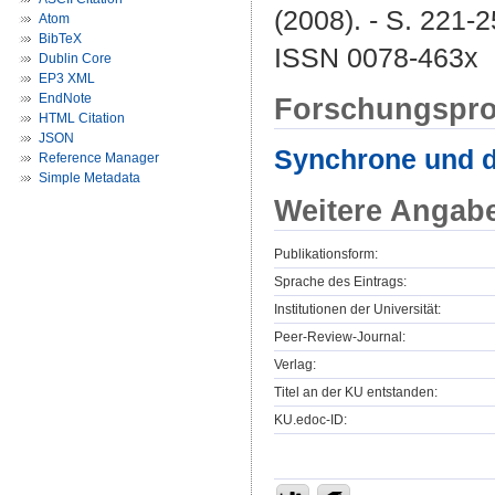
(2008). - S. 221-2
Atom
BibTeX
ISSN 0078-463x
Dublin Core
EP3 XML
EndNote
Forschungspro
HTML Citation
JSON
Synchrone und d
Reference Manager
Simple Metadata
Weitere Angab
Publikationsform:
Sprache des Eintrags:
Institutionen der Universität:
Peer-Review-Journal:
Verlag:
Titel an der KU entstanden:
KU.edoc-ID: