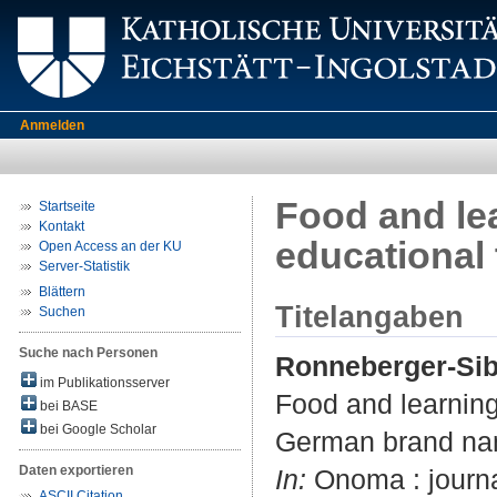
Anmelden
Food and lea
Startseite
Kontakt
educational
Open Access an der KU
Server-Statistik
Blättern
Titelangaben
Suchen
Suche nach Personen
Ronneberger-Sib
im Publikationsserver
Food and learning
bei BASE
bei Google Scholar
German brand nam
Daten exportieren
In:
Onoma : journa
ASCII Citation