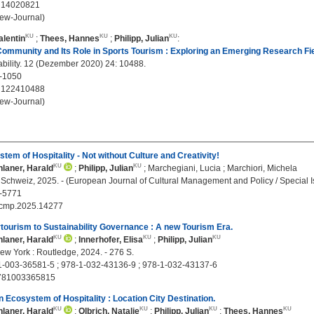
u14020821
ew-Journal)
alentin
;
Thees, Hannes
;
Philipp, Julian
:
ommunity and Its Role in Sports Tourism : Exploring an Emerging Research Fie
bility. 12 (Dezember 2020) 24: 10488.
-1050
u122410488
ew-Journal)
tem of Hospitality - Not without Culture and Creativity!
laner, Harald
;
Philipp, Julian
;
Marchegiani, Lucia
;
Marchiori, Michela
Schweiz, 2025. - (European Journal of Cultural Management and Policy / Special I
-5771
jcmp.2025.14277
ourism to Sustainability Governance : A new Tourism Era.
laner, Harald
;
Innerhofer, Elisa
;
Philipp, Julian
ew York : Routledge, 2024. - 276 S.
-003-36581-5 ; 978-1-032-43136-9 ; 978-1-032-43137-6
781003365815
 Ecosystem of Hospitality : Location City Destination.
laner, Harald
;
Olbrich, Natalie
;
Philipp, Julian
;
Thees, Hannes