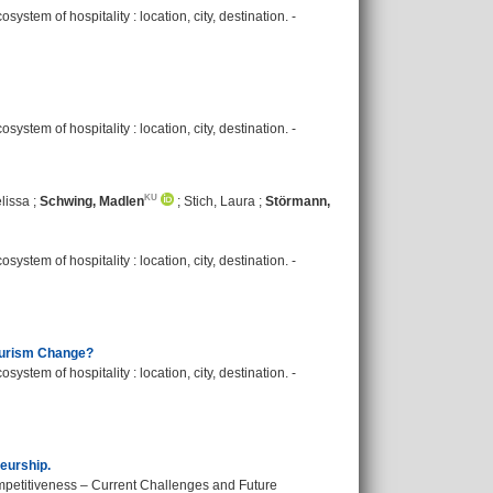
ystem of hospitality : location, city, destination. -
ystem of hospitality : location, city, destination. -
lissa
;
Schwing, Madlen
;
Stich, Laura
;
Störmann,
ystem of hospitality : location, city, destination. -
Tourism Change?
ystem of hospitality : location, city, destination. -
eurship.
ompetitiveness – Current Challenges and Future