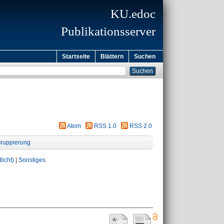
KU.edoc
Publikationsserver
Startseite
Blättern
Suchen
Atom
RSS 1.0
RSS 2.0
ruppierung
licht)
|
Sonstiges