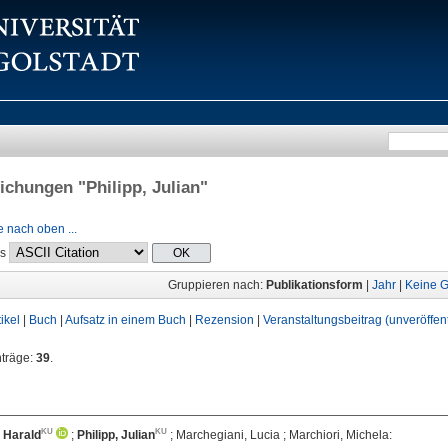
lichungen "
Philipp, Julian
"
 nach oben ...
ls
Gruppieren nach:
Publikationsform
|
Jahr
|
Keine G
tikel
|
Buch
|
Aufsatz in einem Buch
|
Rezension
|
Veranstaltungsbeitrag (unveröffent
nträge:
39
.
 Harald
;
Philipp, Julian
;
Marchegiani, Lucia
;
Marchiori, Michela
: