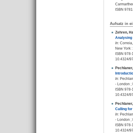
Carmarthen
ISBN 9781
Aufsatz in 
Zehren, H
Analysing 
In:
Correia,
New York :
ISBN 978-1
10.4324/9
Pechlaner,
Introducti
In:
Pechlane
- London ; 
ISBN 978-1
10.4324/9
Pechlaner,
Calling fo
In:
Pechlane
- London ;
ISBN 978-1
10.4324/9