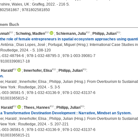
shire, Wales, UK : Graffeg, 2022. - 216 S.
802581867 ; 9781802581850
einem Buch
annah
;
Schwing, Madlen
;
Schiemann, Julia
;
Philipp, Julian
:
the role of female entrepreneurs in spatial ecosystem approaches using quant
 Antónia ; Dias Lopes, José ; Portugal, Miguel (Hrsg.): International Case Studies i
 Routledge, 2024. - S. 108-120
-032-48794-6 ; 978-1-032-48795-3 ; 978-1-003-39081-7
781003390817-18
 Harald
;
Innerhofer, Elisa
;
Philipp, Julian
:
on.
r, Harald ; Innerhofer, Elisa ; Philipp, Julian (Hrsg.): From Overtourism to Sustain
New York : Routledge, 2024. - S. 3-5
-003-36581-5 ; 978-1-032-43136-9 ; 978-1-032-43137-6
781003365815-2
 Harald
;
Thees, Hannes
;
Philipp, Julian
:
r a Transformative Destination Development : Narrative, Mindset an System.
r, Harald ; Innerhofer, Elisa ; Philipp, Julian (Hrsg.): From Overtourism to Sustain
 New York : Routledge, 2024. - S. 207-221
-003-36581-5 ; 978-1-032-43136-9 ; 978-1-032-43137-6
781003365815-21