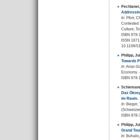
Pechlaner,
Addressin
In:
Pforr, C
Contested 
Culture, T
ISBN 978-
ISSN 1871
10.1108/
Philipp, Ju
Towards Pl
In:
Arias Go
Economy. -
ISBN 978-1
Schiemann
Das Ökosys
im Raum.
In:
Bieger, T
(Schweizer
ISBN 978-
Philipp, Ju
Grand Tour
In:
Buhalis,