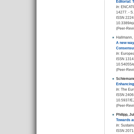
Editorial: 
In:
ENCATC J
14277. - S.
ISSN 2224
10.3389/e
(Peer-Revi
Hallmann, 
A new way 
Consensu
In:
European
ISSN 1314
10.54055/e
(Peer-Revi
Schiemann
Enhancing 
In:
The Euro
ISSN 2406
10.5937/E
(Peer-Revi
Philipp, Ju
Towards an
In:
Sustainab
ISSN 2071