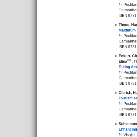
In:
Pechlaner
Carmarthen
ISBN 9781
Thees, Ha
Maximum F
In:
Pechlaner
Carmarthen
ISBN 9781
Eckert, Ch
Elina
;
T
Taking Act
In:
Pechlaner
Carmarthen
ISBN 9781
Olbrich, Na
Tourism an
In:
Pechlaner
Carmarthen
ISBN 9781
Schiemann
Enhancing 
In:
Visnjic,