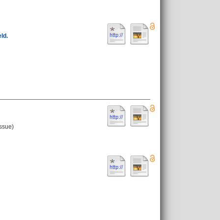
ld.
ssue)