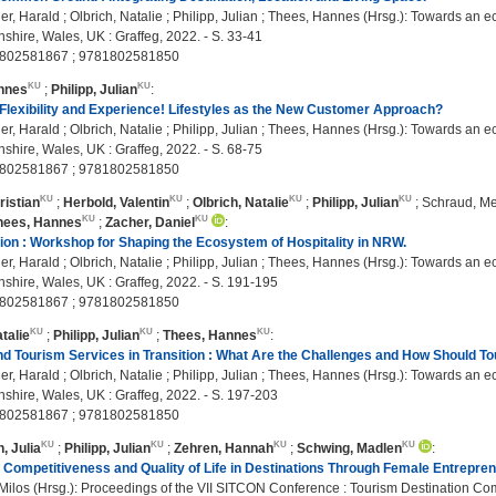
, Harald ; Olbrich, Natalie ; Philipp, Julian ; Thees, Hannes (Hrsg.): Towards an ecos
shire, Wales, UK : Graffeg, 2022. - S. 33-41
802581867 ; 9781802581850
nnes
;
Philipp, Julian
:
lexibility and Experience! Lifestyles as the New Customer Approach?
, Harald ; Olbrich, Natalie ; Philipp, Julian ; Thees, Hannes (Hrsg.): Towards an ecos
shire, Wales, UK : Graffeg, 2022. - S. 68-75
802581867 ; 9781802581850
ristian
;
Herbold, Valentin
;
Olbrich, Natalie
;
Philipp, Julian
;
Schraud, Me
hees, Hannes
;
Zacher, Daniel
:
ion : Workshop for Shaping the Ecosystem of Hospitality in NRW.
, Harald ; Olbrich, Natalie ; Philipp, Julian ; Thees, Hannes (Hrsg.): Towards an ecos
shire, Wales, UK : Graffeg, 2022. - S. 191-195
802581867 ; 9781802581850
talie
;
Philipp, Julian
;
Thees, Hannes
:
d Tourism Services in Transition : What Are the Challenges and How Should 
, Harald ; Olbrich, Natalie ; Philipp, Julian ; Thees, Hannes (Hrsg.): Towards an ecos
shire, Wales, UK : Graffeg, 2022. - S. 197-203
802581867 ; 9781802581850
, Julia
;
Philipp, Julian
;
Zehren, Hannah
;
Schwing, Madlen
:
Competitiveness and Quality of Life in Destinations Through Female Entrepren
 Milos (Hrsg.): Proceedings of the VII SITCON Conference : Tourism Destination C