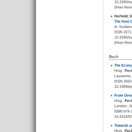
10.3390/s
(Peer-Revi
Herbold, V
The Host C
In:
Sustaina
ISSN 2071
10.3390/s
(Peer-Revi
Buch
The Ecosys
Hrsg.:
Pech
Lausanne, 
ISSN 2663
10.3389/e
From Overt
Hrsg.:
Pech
London ; N
ISBN 978-1
10.4324/9
Towards an
Hrsg.:
Pech