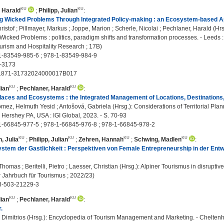
 Harald
;
Philipp, Julian
:
g Wicked Problems Through Integrated Policy-making : an Ecosystem-based A
hristof ; Pillmayer, Markus ; Joppe, Marion ; Scherle, Nicolai ; Pechlaner, Harald (Hr
Wicked Problems : politics, paradigm shifts and transformation processes. - Leeds :
ourism and Hospitality Research ; 17B)
1-83549-985-6 ; 978-1-83549-984-9
-3173
S1871-31732024000017B017
lian
;
Pechlaner, Harald
:
aces and Ecosystems : the Integrated Management of Locations, Destinations,
mez, Helmuth Yesid ; Antošová, Gabriela (Hrsg.): Considerations of Territorial Plan
 Hershey PA, USA : IGI Global, 2023. - S. 70-93
-66845-977-5 ; 978-1-66845-976-8 ; 978-1-66845-978-2
, Julia
;
Philipp, Julian
;
Zehren, Hannah
;
Schwing, Madlen
:
tem der Gastlichkeit : Perspektiven von Female Entrepreneurship in der Entw
homas ; Beritelli, Pietro ; Laesser, Christian (Hrsg.): Alpiner Tourismus in disruptive
 Jahrbuch für Tourismus ; 2022/23)
3-503-21229-3
lian
;
Pechlaner, Harald
:
.
 Dimitrios (Hrsg.): Encyclopedia of Tourism Management and Marketing. - Cheltenh