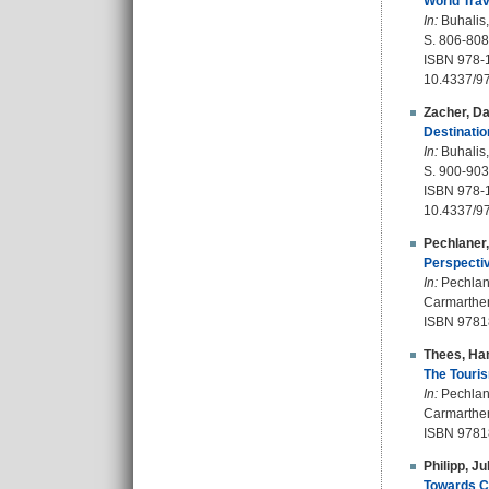
World Trav
In:
Buhalis,
S. 806-808
ISBN 978-
10.4337/9
Zacher, Da
Destinatio
In:
Buhalis,
S. 900-903
ISBN 978-
10.4337/97
Pechlaner,
Perspecti
In:
Pechlaner
Carmarthen
ISBN 9781
Thees, Ha
The Touris
In:
Pechlaner
Carmarthen
ISBN 9781
Philipp, Ju
Towards Co