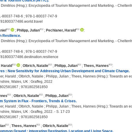
el & Tourism Council (WTTC).
 Dimitrios (Hrsg.): Encyclopedia of Tourism Management and Marketing. - Cheltenh
1-80037-748-6 ; 978-1-80037-747-9
781800377486.world.travel
niel
;
Philipp, Julian
;
Pechlaner, Harald
:
n Resilience.
 Dimitrios (Hrsg.): Encyclopedia of Tourism Management and Marketing. - Cheltenh
1-80037-748-6 ; 978-1-80037-747-9
81800377486.destination.resilience
 Harald
;
Olbrich, Natalie
;
Philipp, Julian
;
Thees, Hannes
:
ves : New Sensitivity for Addressing Urban Development and Climate Change.
, Harald ; Olbrich, Natalie ; Philipp, Julian ; Thees, Hannes (Hrsg.): Towards an ecos
shire, Wales, UK : Graffeg, 2022
802581867 ; 9781802581850
nnes
;
Olbrich, Natalie
;
Philipp, Julian
:
m System in Flux - Frontiers, Trends & Crises.
, Harald ; Olbrich, Natalie ; Philipp, Julian ; Thees, Hannes (Hrsg.): Towards an ecos
shire, Wales, UK : Graffeg, 2022. - S. 17-23
802581867 ; 9781802581850
lian
;
Thees, Hannes
;
Olbrich, Natalie
:
mmon Ground : integrating Destination, Location and Living Space.