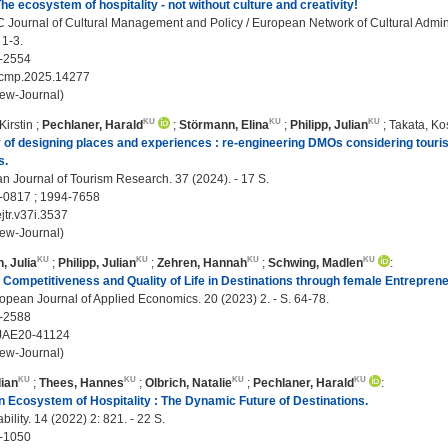
The ecosystem of hospitality - not without culture and creativity!
ournal of Cultural Management and Policy / European Network of Cultural Adminis
 1-3.
-2554
jcmp.2025.14277
ew-Journal)
Kirstin
;
Pechlaner, Harald
;
Störmann, Elina
;
Philipp, Julian
;
Takata, K
of designing places and experiences : re-engineering DMOs considering touris
s.
 Journal of Tourism Research. 37 (2024). - 17 S.
-0817 ; 1994-7658
jtr.v37i.3537
ew-Journal)
, Julia
;
Philipp, Julian
;
Zehren, Hannah
;
Schwing, Madlen
:
Competitiveness and Quality of Life in Destinations through female Entreprene
pean Journal of Applied Economics. 20 (2023) 2. - S. 64-78.
-2588
JAE20-41124
ew-Journal)
lian
;
Thees, Hannes
;
Olbrich, Natalie
;
Pechlaner, Harald
:
 Ecosystem of Hospitality : The Dynamic Future of Destinations.
ility. 14 (2022) 2: 821. - 22 S.
-1050