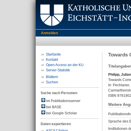
Anmelden
Towards C
Startseite
Kontakt
Open Access an der KU
Titelangabe
Server-Statistik
Philipp, Julian
Blättern
Towards Commo
Suchen
In:
Pechlaner, H
Carmarthenshir
Suche nach Personen
ISBN 978180
im Publikationsserver
Weitere Ang
bei BASE
bei Google Scholar
Publikationsfo
Sprache des E
Daten exportieren
Institutionen d
ASCII Citation