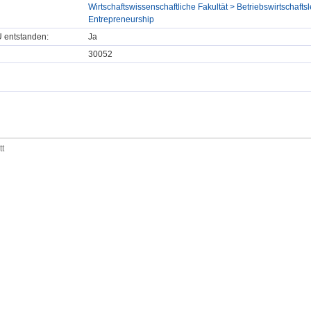
Wirtschaftswissenschaftliche Fakultät > Betriebswirtschafts
Entrepreneurship
U entstanden:
Ja
30052
tt