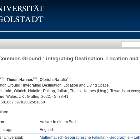
ommon Ground : integrating Destination, Location and
n
;
Thees, Hannes
;
Olbrich, Natalie
:
n Ground : integrating Destination, Location and Living Space.
arald ; Olbrich, Natalie ; Philipp, Julian ; Thees, Hannes (Hrsg.): Towards an ecosyste
e, Wales, UK : Graffeg, 2022. - S. 33-41
2581867 ; 9781802581850
aben
rm:
Aufsatz in einem Buch
intrags:
Englisch
er Universität:
Mathematisch-Geographische Fakultät > Geographie > Lehr