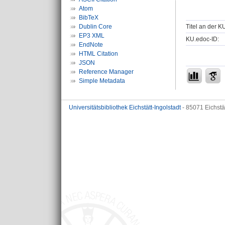
Atom
BibTeX
Titel an der K
Dublin Core
EP3 XML
KU.edoc-ID:
EndNote
HTML Citation
JSON
Reference Manager
Simple Metadata
Universitätsbibliothek Eichstätt-Ingolstadt
- 85071 Eichstä