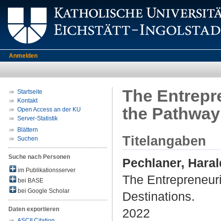
Anmelden
The Entrepr
Startseite
Kontakt
the Pathway 
Open Access an der KU
Server-Statistik
Blättern
Titelangaben
Suchen
Suche nach Personen
Pechlaner, Haral
im Publikationsserver
The Entrepreneuri
bei BASE
bei Google Scholar
Destinations.
Daten exportieren
2022
ASCII Citation