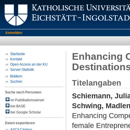
Anmelden
Enhancing Co
Startseite
Kontakt
Destination
Open Access an der KU
Server-Statistik
Blättern
Titelangaben
Suchen
Suche nach Personen
Schiemann, Juli
im Publikationsserver
Schwing, Madle
bei BASE
bei Google Scholar
Enhancing Competi
Daten exportieren
female Entrepren
ASCII Citation