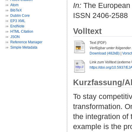
In:
The European J
Atom
BibTeX
ISSN 2406-2588
Dublin Core
EP3 XML
EndNote
Volltext
HTML Citation
JSON
Reference Manager
Text (PDF)
Simple Metadata
Verfügbar unter folgender 
Download (482kB)
|
Vorsc
Link zum Volltext (externe
https://doi.org/10.5937/E
Kurzfassung/A
To stay competiti
transformation. O
the integration of
example is the pr