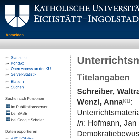
Anmelden
Unterrichts
Startseite
Kontakt
Open Access an der KU
Server-Statistik
Titelangaben
Blättern
Suchen
Schreiber, Waltr
Suche nach Personen
Wenzl, Anna
:
im Publikationsserver
Unterrichtsmateri
bei BASE
bei Google Scholar
In:
Hofmann, Jan (
Demokratiebewuss
Daten exportieren
ASCII Citation