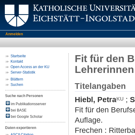
Anmelden
Fit für den 
Startseite
Kontakt
Lehrerinnen 
Open Access an der KU
Server-Statistik
Blättern
Titelangaben
Suchen
Suche nach Personen
Hiebl, Petra
;
S
im Publikationsserver
Fit für den Berufs
bei BASE
bei Google Scholar
Auflage.
Daten exportieren
Frechen : Ritterb
ASCII Citation