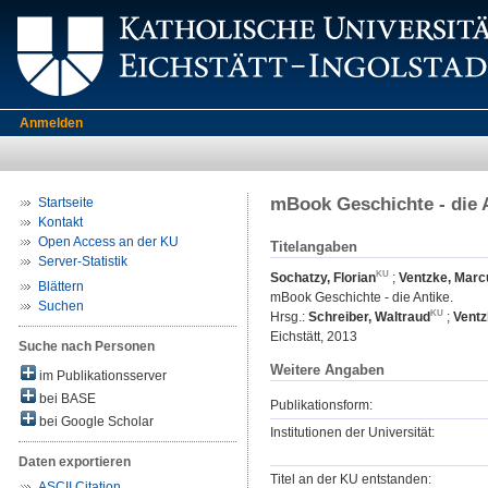
Anmelden
mBook Geschichte - die 
Startseite
Kontakt
Open Access an der KU
Titelangaben
Server-Statistik
Sochatzy, Florian
;
Ventzke, Marc
Blättern
mBook Geschichte - die Antike.
Suchen
Hrsg.:
Schreiber, Waltraud
;
Ventz
Eichstätt, 2013
Suche nach Personen
Weitere Angaben
im Publikationsserver
bei BASE
Publikationsform:
bei Google Scholar
Institutionen der Universität:
Daten exportieren
Titel an der KU entstanden:
ASCII Citation