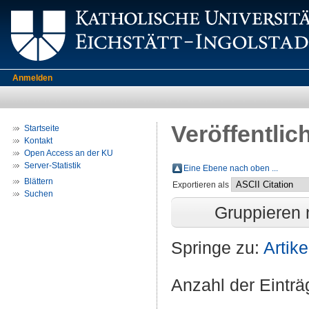
Anmelden
Veröffentlic
Startseite
Kontakt
Open Access an der KU
Server-Statistik
Eine Ebene nach oben ...
Blättern
Exportieren als
Suchen
Gruppieren
Springe zu:
Artike
Anzahl der Eintr