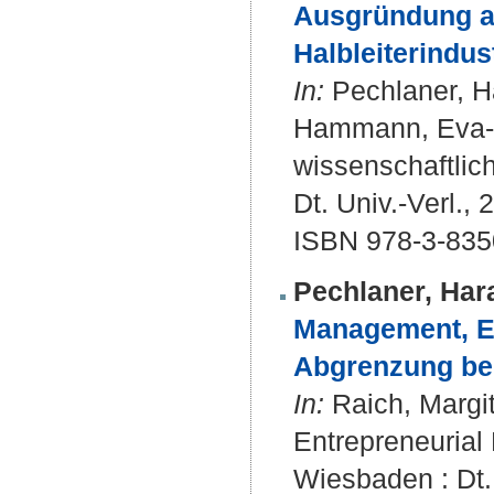
Ausgründung al
Halbleiterindus
In:
Pechlaner, Ha
Hammann, Eva-M
wissenschaftlic
Dt. Univ.-Verl.,
ISBN 978-3-835
Pechlaner, Har
Management, En
Abgrenzung be
In:
Raich, Margit
Entrepreneurial 
Wiesbaden : Dt. 