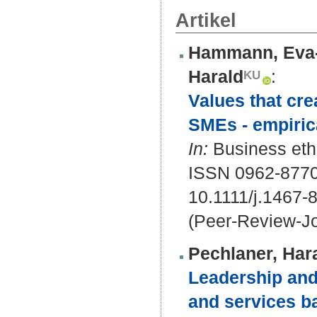
Artikel
Hammann, Eva
Harald
:
Values that cre
SMEs - empiric
In:
Business ethi
ISSN 0962-877
10.1111/j.1467-
(Peer-Review-Jo
Pechlaner, Har
Leadership and
and services b