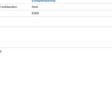
Entrepreneurship
U entstanden:
Nein
8368
tt