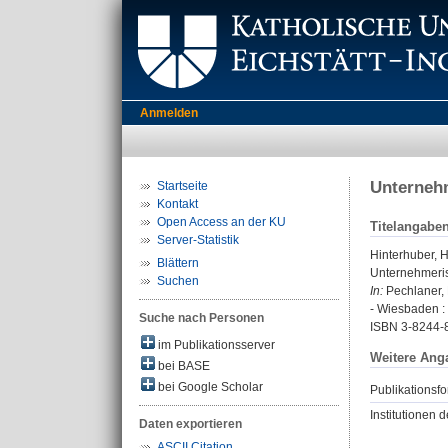
Anmelden
Unternehm
Startseite
Kontakt
Open Access an der KU
Titelangabe
Server-Statistik
Hinterhuber, 
Blättern
Unternehmeris
Suchen
In:
Pechlaner, 
- Wiesbaden : 
Suche nach Personen
ISBN 3-8244-
im Publikationsserver
Weitere Ang
bei BASE
bei Google Scholar
Publikationsfo
Institutionen d
Daten exportieren
ASCII Citation