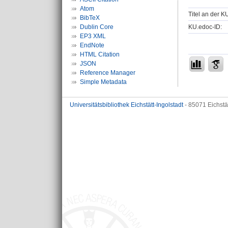
Atom
Titel an der K
BibTeX
KU.edoc-ID:
Dublin Core
EP3 XML
EndNote
HTML Citation
JSON
Reference Manager
Simple Metadata
Universitätsbibliothek Eichstätt-Ingolstadt
- 85071 Eichstä