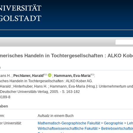
erisches Handeln in Tochtergesellschaften : ALKO Kob
n
Hans H.
;
Pechlaner, Harald
;
Hammann, Eva-Maria
:
ches Handeln in Tochtergesellschaften : ALKO Kober AG.
Harald ; Hinterhuber, Hans H. ; Hammann, Eva-Maria (Hrsg.): Unternehmertum un
Deutscher Universitäts-Verlag, 2005. - S. 163-182
8189-8
aben
rm:
Aufsatz in einem Buch
er Universität:
Mathematisch-Geographische Fakultät > Geographie > Lehr
Wirtschaftswissenschaftliche Fakultät > Betriebswirtschafts