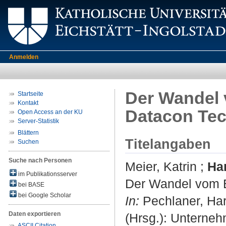
Anmelden
Der Wandel 
Startseite
Kontakt
Datacon Te
Open Access an der KU
Server-Statistik
Blättern
Titelangaben
Suchen
Suche nach Personen
Meier, Katrin
;
Ha
im Publikationsserver
Der Wandel vom E
bei BASE
bei Google Scholar
In:
Pechlaner, Har
Daten exportieren
(Hrsg.): Unterne
ASCII Citation