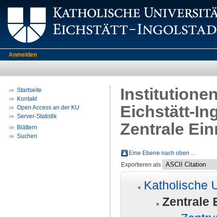
Anmelden
Institutione
Startseite
Kontakt
Eichstätt-In
Open Access an der KU
Server-Statistik
Zentrale Ei
Blättern
Suchen
Eine Ebene nach oben ...
Exportieren als
Katholische U
Zentrale 