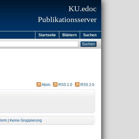
KU.edoc
Publikationsserver
Startseite
Blättern
Suchen
Atom
RSS 1.0
RSS 2.0
form
|
Keine Gruppierung