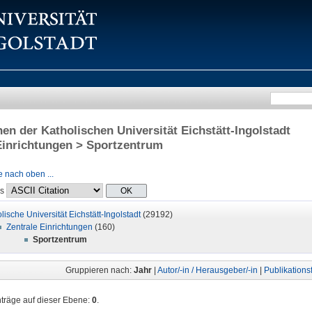
onen der Katholischen Universität Eichstätt-Ingolstadt
Einrichtungen > Sportzentrum
 nach oben ...
ls
lische Universität Eichstätt-Ingolstadt
(29192)
Zentrale Einrichtungen
(160)
Sportzentrum
Gruppieren nach:
Jahr
|
Autor/-in / Herausgeber/-in
|
Publikations
nträge auf dieser Ebene:
0
.