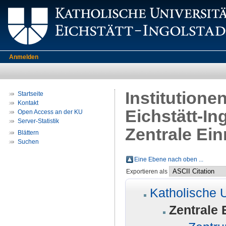
Anmelden
Institutione
Startseite
Kontakt
Eichstätt-In
Open Access an der KU
Server-Statistik
Zentrale Ei
Blättern
Suchen
Eine Ebene nach oben ...
Exportieren als
Katholische U
Zentrale 