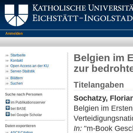
Anmelden
Belgien im E
Startseite
Kontakt
zur bedroht
Open Access an der KU
Server-Statistik
Blättern
Titelangaben
Suchen
Suche nach Personen
Sochatzy, Floria
im Publikationsserver
Belgien im Ersten
bei BASE
bei Google Scholar
Verteidigungsnati
Daten exportieren
In:
"m-Book Geschi
ASCII Citation