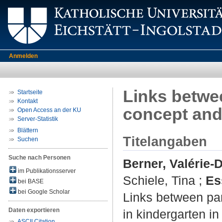
Anmelden
Links betwee
Startseite
Kontakt
concept and
Open Access an der KU
Server-Statistik
Blättern
Titelangaben
Suchen
Suche nach Personen
Berner, Valérie-D
im Publikationsserver
Schiele, Tina
;
Es
bei BASE
bei Google Scholar
Links between par
Daten exportieren
in kindergarten in
ASCII Citation