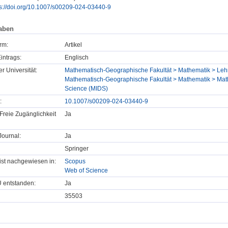
ps://doi.org/10.1007/s00209-024-03440-9
aben
rm:
Artikel
intrags:
Englisch
er Universität:
Mathematisch-Geographische Fakultät > Mathematik > Lehr
Mathematisch-Geographische Fakultät > Mathematik > Mathe
Science (MIDS)
:
10.1007/s00209-024-03440-9
Freie Zugänglichkeit
Ja
ournal:
Ja
Springer
t ist nachgewiesen in:
Scopus
Web of Science
U entstanden:
Ja
35503