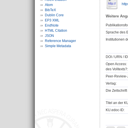
htt
Atom
BibTeX
Dublin Core
Weitere Ang
EP3 XML
Publikationsfo
EndNote
HTML Citation
Sprache des E
JSON
Institutionen d
Reference Manager
Simple Metadata
DOI / URN / ID
Open Access: 
des Volltexts?:
Peer-Review-J
Verlag:
Die Zeitschrif
Titel an der K
KU.edoc-ID: