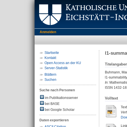
Anmelden
l1-summab
Startseite
Kontakt
Open Access an der KU
Titelangabe
Server-Statistik
Buhmann, Mar
Blättern
l1-summability
Suchen
In:
Mathematisc
ISSN 1432-18
Suche nach Personen
im Publikationsserver
Volltext
bei BASE
Tex
bei Google Scholar
Ver
Dow
Daten exportieren
Link
ASCII Citation