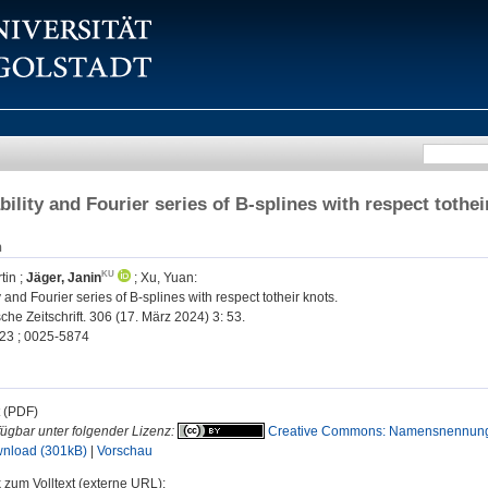
ility and Fourier series of B-splines with respect tothei
n
tin
;
Jäger, Janin
;
Xu, Yuan
:
 and Fourier series of B-splines with respect totheir knots.
he Zeitschrift. 306 (17. März 2024) 3: 53.
23 ; 0025-5874
t (PDF)
fügbar unter folgender Lizenz:
Creative Commons: Namensnennung
nload (301kB)
|
Vorschau
 zum Volltext (externe URL):