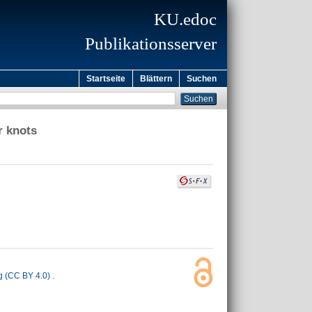
KU.edoc
Publikationsserver
Startseite
Blättern
Suchen
r knots
 (CC BY 4.0)
.