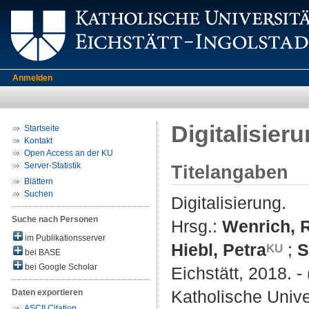
Anmelden
Digitalisier
Startseite
Kontakt
Open Access an der KU
Server-Statistik
Titelangaben
Blättern
Suchen
Digitalisierung.
Suche nach Personen
Hrsg.:
Wenrich, 
im Publikationsserver
Hiebl, Petra
;
S
bei BASE
bei Google Scholar
Eichstätt, 2018. -
Katholische Univer
Daten exportieren
ASCII Citation