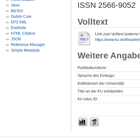
ISSN 2566-9052
Atom
BibTeX
Dublin Core
Volltext
EP3 XML
EndNote
HTML Citation
Link zum Volltext (externe
JSON
https://www.ku.de/fileadmin
Reference Manager
Simple Metadata
Weitere Angab
Publikationsform:
Sprache des Eintrags:
Institutionen der Universität:
Titel an der KU entstanden:
KU.edoc-ID: