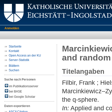
Anmelden
Marcinkiewi
Startseite
Kontakt
and random 
Open Access an der KU
Server-Statistik
Blättern
Titelangaben
Suchen
Suche nach Personen
Filbir, Frank
;
Hiel
im Publikationsserver
Marcinkiewicz–Zy
bei BASE
bei Google Scholar
the q-sphere.
Daten exportieren
In:
Applied and co
ASCII Citation