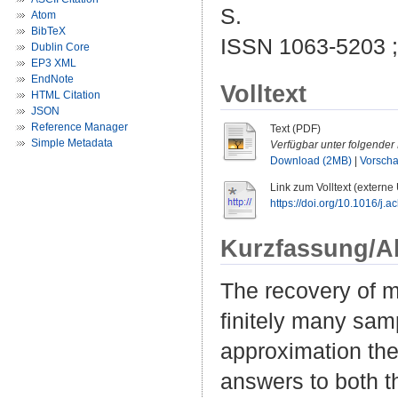
S.
Atom
BibTeX
ISSN 1063-5203 
Dublin Core
EP3 XML
EndNote
Volltext
HTML Citation
JSON
Reference Manager
Text (PDF)
Simple Metadata
Verfügbar unter folgender 
Download (2MB)
|
Vorsch
Link zum Volltext (externe
https://doi.org/10.1016/j
Kurzfassung/A
The recovery of mu
finitely many sam
approximation the
answers to both t