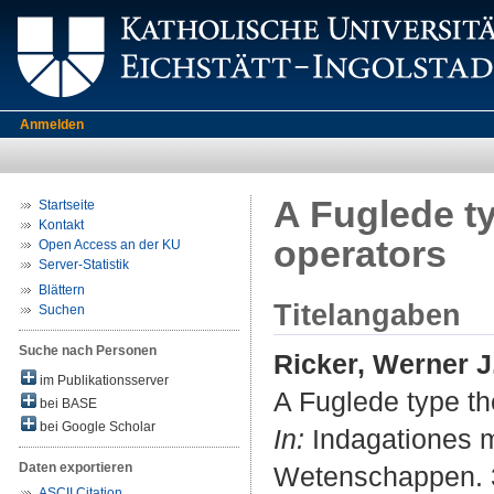
Anmelden
A Fuglede ty
Startseite
Kontakt
operators
Open Access an der KU
Server-Statistik
Blättern
Titelangaben
Suchen
Suche nach Personen
Ricker, Werner J
im Publikationsserver
A Fuglede type the
bei BASE
bei Google Scholar
In:
Indagationes m
Daten exportieren
Wetenschappen. 3
ASCII Citation