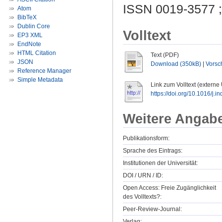
ISSN 0019-3577 
Atom
BibTeX
Dublin Core
Volltext
EP3 XML
EndNote
HTML Citation
Text (PDF)
JSON
Download (350kB)
|
Vorsc
Reference Manager
Simple Metadata
Link zum Volltext (externe
https://doi.org/10.1016/j.
Weitere Angab
Publikationsform:
Sprache des Eintrags:
Institutionen der Universität:
DOI / URN / ID:
Open Access: Freie Zugänglichkeit
des Volltexts?:
Peer-Review-Journal:
Verlag: