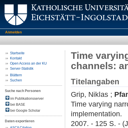
Anmelden
Time varyi
Startseite
Kontakt
channels: a
Open Access an der KU
Server-Statistik
Blättern
Titelangaben
Suchen
Suche nach Personen
Grip, Niklas
;
Pfan
im Publikationsserver
Time varying nar
bei BASE
bei Google Scholar
implementation.
Daten exportieren
2007. - 125 S. - (
ASCII Citation