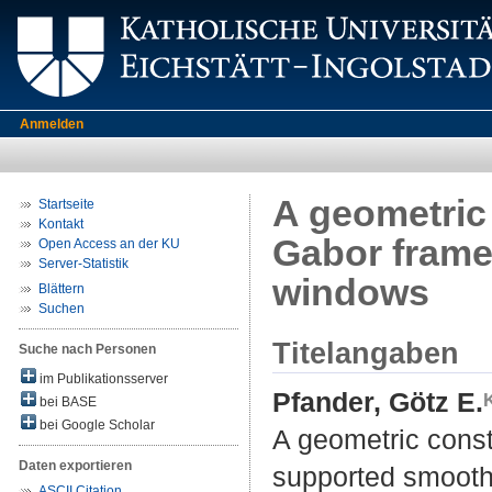
Anmelden
A geometric 
Startseite
Kontakt
Gabor frame
Open Access an der KU
Server-Statistik
windows
Blättern
Suchen
Titelangaben
Suche nach Personen
im Publikationsserver
Pfander, Götz E.
bei BASE
bei Google Scholar
A geometric const
Daten exportieren
supported smoot
ASCII Citation