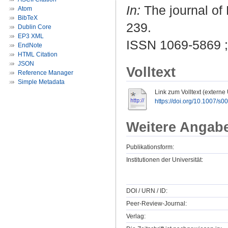
In:
The journal of 
Atom
BibTeX
239.
Dublin Core
EP3 XML
ISSN 1069-5869 
EndNote
HTML Citation
JSON
Volltext
Reference Manager
Simple Metadata
Link zum Volltext (externe
https://doi.org/10.1007/s
Weitere Angab
Publikationsform:
Institutionen der Universität:
DOI / URN / ID:
Peer-Review-Journal:
Verlag: