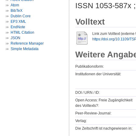
ISSN 1053-587x 
Atom
BibTeX
Dublin Core
Volltext
EP3 XML
EndNote
HTML Citation
Link zum Volltext (externe
JSON
https://doi.org/10.1109/T
Reference Manager
Simple Metadata
Weitere Angab
Publikationsform:
Institutionen der Universität:
DOI / URN / ID:
Open Access: Freie Zugänglichkeit
des Volltexts?:
Peer-Review-Journal:
Verlag:
Die Zeitschrift ist nachgewiesen in: