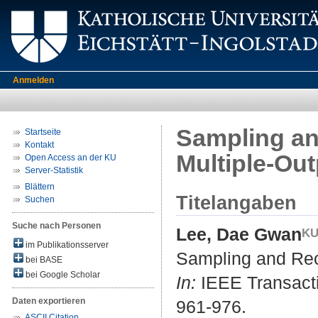
Anmelden
Sampling an
Startseite
Kontakt
Multiple-Ou
Open Access an der KU
Server-Statistik
Blättern
Titelangaben
Suchen
Suche nach Personen
Lee, Dae Gwan
im Publikationsserver
Sampling and Reco
bei BASE
bei Google Scholar
In:
IEEE Transacti
Daten exportieren
961-976.
ASCII Citation