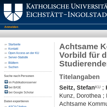
Anmelden
Achtsame Ko
Startseite
Kontakt
Vorbild für 
Open Access an der KU
Server-Statistik
Studierende
Blättern
Suchen
Titelangaben
Suche nach Personen
im Publikationsserver
Seitz, Stefan
;
bei BASE
bei Google Scholar
Kunz, Dorothea
;
Daten exportieren
Achtsame Kommuni
ASCII Citation