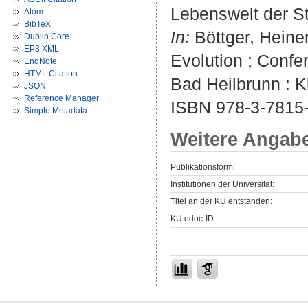
Lebenswelt der S
Atom
BibTeX
In:
Böttger, Heiner
Dublin Core
EP3 XML
Evolution ; Confe
EndNote
HTML Citation
Bad Heilbrunn : K
JSON
Reference Manager
ISBN 978-3-7815-
Simple Metadata
Weitere Angab
Publikationsform:
Institutionen der Universität:
Titel an der KU entstanden:
KU.edoc-ID: