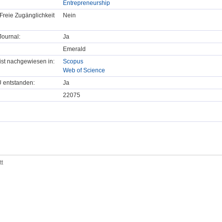
Entrepreneurship
Freie Zugänglichkeit
Nein
ournal:
Ja
Emerald
t ist nachgewiesen in:
Scopus
Web of Science
U entstanden:
Ja
22075
tt