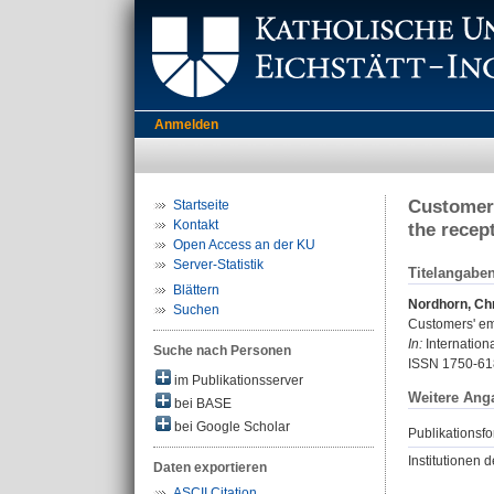
Anmelden
Customers
Startseite
Kontakt
the recep
Open Access an der KU
Server-Statistik
Titelangabe
Blättern
Nordhorn, Chr
Suchen
Customers' emo
In:
Internationa
Suche nach Personen
ISSN 1750-61
im Publikationsserver
Weitere Ang
bei BASE
bei Google Scholar
Publikationsfo
Institutionen d
Daten exportieren
ASCII Citation