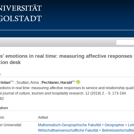
' emotions in real time: measuring affective responses t
tion desk
n
istian
;
Scuttari, Anna
;
Pechlaner, Harald
:
tions in real time: measuring affective responses to service and relationship qualit
l journal of culture, tourism and hospitality research. 12 (2018) 2. - S. 173-184.
82
aben
rm:
Artikel
er Universität:
Mathematisch-Geographische Fakultät > Geographie > Lehr
Wirtschaftswissenschaftliche Fakultät > Betriebswirtschafts