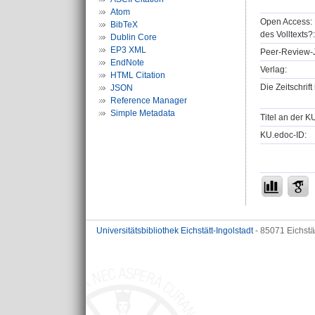
Atom
Open Access: 
BibTeX
des Volltexts?:
Dublin Core
EP3 XML
Peer-Review-J
EndNote
Verlag:
HTML Citation
Die Zeitschrif
JSON
Reference Manager
Simple Metadata
Titel an der K
KU.edoc-ID:
Universitätsbibliothek Eichstätt-Ingolstadt
- 85071 Eichstä