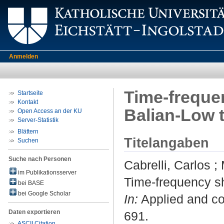
Anmelden
Time-freque
Startseite
Kontakt
Balian-Low 
Open Access an der KU
Server-Statistik
Blättern
Titelangaben
Suchen
Suche nach Personen
Cabrelli, Carlos
;
im Publikationsserver
Time-frequency s
bei BASE
bei Google Scholar
In:
Applied and com
Daten exportieren
691.
ASCII Citation