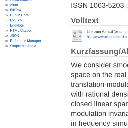
ISSN 1063-5203 
Atom
BibTeX
Dublin Core
Volltext
EP3 XML
EndNote
HTML Citation
Link zum Volltext (externe
JSON
http://www.sciencedirect.co
Reference Manager
Simple Metadata
Kurzfassung/A
We consider smoot
space on the real 
translation-modula
with rational densi
closed linear spa
modulation invari
in frequency simu