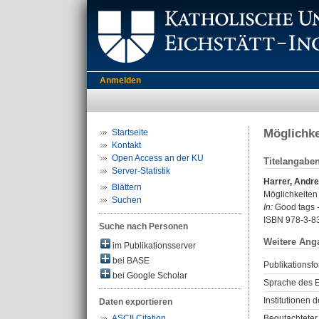
Anmelden
Möglichke
Startseite
Kontakt
Open Access an der KU
Titelangabe
Server-Statistik
Harrer, Andr
Blättern
Möglichkeiten 
Suchen
In:
Good tags -
ISBN 978-3-8
Suche nach Personen
Weitere Ang
im Publikationsserver
bei BASE
Publikationsfo
bei Google Scholar
Sprache des E
Institutionen d
Daten exportieren
Begutachteter 
ASCII Citation