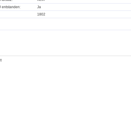
U entstanden:
Ja
1802
tt