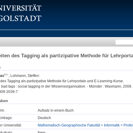
iten des Tagging als partizipative Methode für Lehrport
n
eas
;
Lohmann, Steffen
:
des Tagging als partizipative Methode für Lehrportale und E-Learning-Kurse.
 bad tags : social tagging in der Wissensorganisation. - Münster : Waxmann, 2008. -
309-2039-7
aben
rm:
Aufsatz in einem Buch
intrags:
Deutsch
er Universität:
Mathematisch-Geographische Fakultät > Informatik > Profess
Aufsatz:
Nein