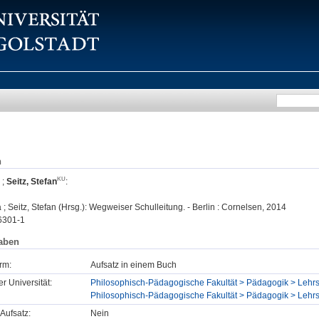
n
;
Seitz, Stefan
:
 ; Seitz, Stefan (Hrsg.): Wegweiser Schulleitung. - Berlin : Cornelsen, 2014
6301-1
aben
rm:
Aufsatz in einem Buch
er Universität:
Philosophisch-Pädagogische Fakultät > Pädagogik > Lehrs
Philosophisch-Pädagogische Fakultät > Pädagogik > Lehrs
Aufsatz:
Nein