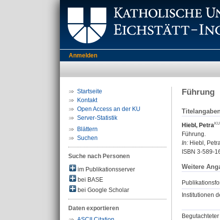
Anmelden
Führung
Startseite
Kontakt
Open Access an der KU
Titelangabe
Server-Statistik
Hiebl, Petra
Blättern
Führung.
Suchen
In:
Hiebl, Petra
ISBN 3-589-1
Suche nach Personen
Weitere Ang
im Publikationsserver
bei BASE
Publikationsfo
bei Google Scholar
Institutionen d
Daten exportieren
Begutachteter 
ASCII Citation