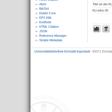
Titel an der K
Atom
BibTeX
KU.edoc-ID:
Dublin Core
EP3 XML
EndNote
HTML Citation
JSON
Reference Manager
Simple Metadata
Universitätsbibliothek Eichstätt-Ingolstadt
- 85071 Eichstä