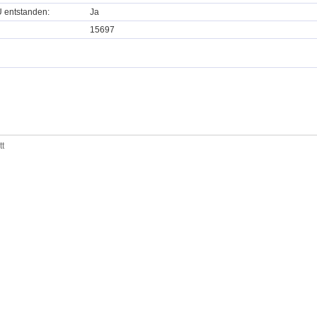
U entstanden:
Ja
15697
tt