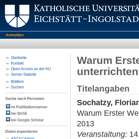
Anmelden
Warum Erste
Startseite
Kontakt
unterrichte
Open Access an der KU
Server-Statistik
Blättern
Titelangaben
Suchen
Suche nach Personen
Sochatzy, Floria
im Publikationsserver
Warum Erster Wel
bei BASE
bei Google Scholar
2013
Daten exportieren
Veranstaltung:
14.
ASCII Citation