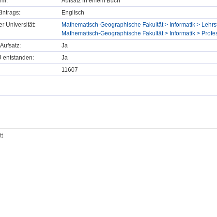
rm:
Aufsatz in einem Buch
intrags:
Englisch
er Universität:
Mathematisch-Geographische Fakultät > Informatik > Lehrst
Mathematisch-Geographische Fakultät > Informatik > Profess
Aufsatz:
Ja
U entstanden:
Ja
11607
tt