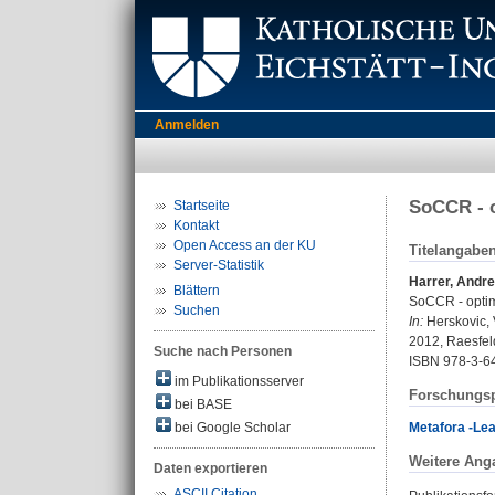
Anmelden
SoCCR - o
Startseite
Kontakt
Open Access an der KU
Titelangabe
Server-Statistik
Harrer, Andr
Blättern
SoCCR - optimi
Suchen
In:
Herskovic, 
2012, Raesfeld
Suche nach Personen
ISBN 978-3-6
im Publikationsserver
Forschungsp
bei BASE
Metafora -Lear
bei Google Scholar
Weitere Ang
Daten exportieren
ASCII Citation