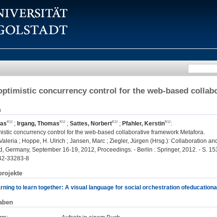
ptimistic concurrency control for the web-based collab
n
eas
;
Irgang, Thomas
;
Sattes, Norbert
;
Pfahler, Kerstin
:
stic concurrency control for the web-based collaborative framework Metafora.
Valeria ; Hoppe, H. Ulrich ; Jansen, Marc ; Ziegler, Jürgen (Hrsg.): Collaboration 
, Germany, September 16-19, 2012, Proceedings. - Berlin : Springer, 2012. - S. 15
42-33283-8
rojekte
ning to learn together: A visual language for social orchestration ofeducational
aben