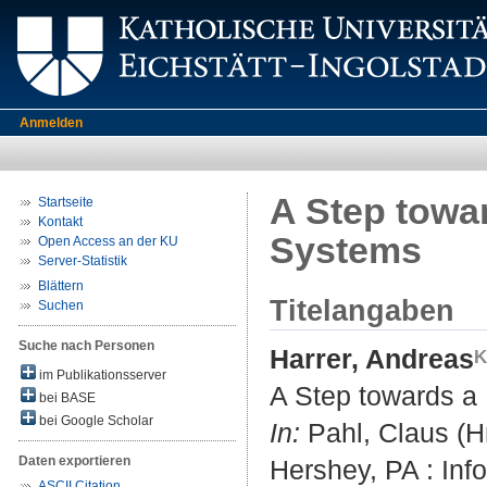
Anmelden
A Step towa
Startseite
Kontakt
Systems
Open Access an der KU
Server-Statistik
Blättern
Titelangaben
Suchen
Suche nach Personen
Harrer, Andreas
im Publikationsserver
A Step towards a
bei BASE
bei Google Scholar
In:
Pahl, Claus (Hr
Daten exportieren
Hershey, PA : Inf
ASCII Citation