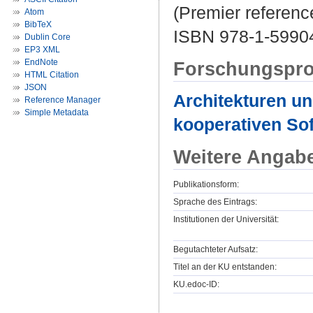
(Premier referenc
Atom
BibTeX
ISBN 978-1-5990
Dublin Core
EP3 XML
EndNote
Forschungspro
HTML Citation
JSON
Architekturen un
Reference Manager
Simple Metadata
kooperativen So
Weitere Angab
Publikationsform:
Sprache des Eintrags:
Institutionen der Universität:
Begutachteter Aufsatz:
Titel an der KU entstanden:
KU.edoc-ID: