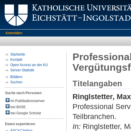
Anmelden
Professiona
Startseite
Kontakt
Vergütungsf
Open Access an der KU
Server-Statistik
Blättern
Titelangaben
Suchen
Suche nach Personen
Ringlstetter, Max
im Publikationsserver
Professional Ser
bei BASE
bei Google Scholar
Teilbranchen.
Daten exportieren
In:
Ringlstetter, M
ASCII Citation