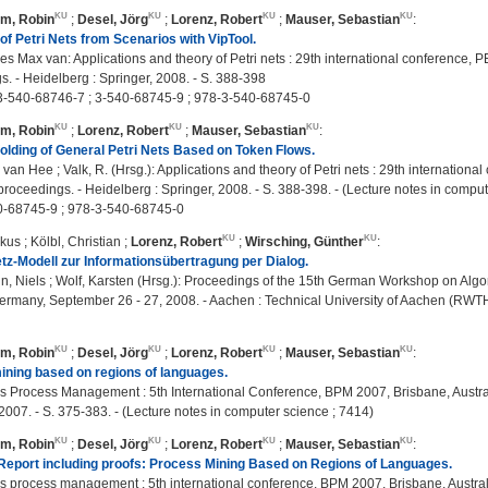
m, Robin
;
Desel, Jörg
;
Lorenz, Robert
;
Mauser, Sebastian
:
of Petri Nets from Scenarios with VipTool.
s Max van: Applications and theory of Petri nets : 29th international conference, 
. - Heidelberg : Springer, 2008. - S. 388-398
-540-68746-7 ; 3-540-68745-9 ; 978-3-540-68745-0
m, Robin
;
Lorenz, Robert
;
Mauser, Sebastian
:
olding of General Petri Nets Based on Token Flows.
van Hee ; Valk, R. (Hrsg.): Applications and theory of Petri nets : 29th internatio
proceedings. - Heidelberg : Springer, 2008. - S. 388-398. - (Lecture notes in compu
0-68745-9 ; 978-3-540-68745-0
rkus
;
Kölbl, Christian
;
Lorenz, Robert
;
Wirsching, Günther
:
etz-Modell zur Informationsübertragung per Dialog.
 Niels ; Wolf, Karsten (Hrsg.): Proceedings of the 15th German Workshop on Algor
ermany, September 26 - 27, 2008. - Aachen : Technical University of Aachen (RWT
m, Robin
;
Desel, Jörg
;
Lorenz, Robert
;
Mauser, Sebastian
:
ning based on regions of languages.
 Process Management : 5th International Conference, BPM 2007, Brisbane, Austra
 2007. - S. 375-383. - (Lecture notes in computer science ; 7414)
m, Robin
;
Desel, Jörg
;
Lorenz, Robert
;
Mauser, Sebastian
:
Report including proofs: Process Mining Based on Regions of Languages.
 process management : 5th international conference, BPM 2007, Brisbane, Austral