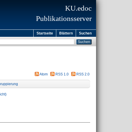
KU.edoc
Publikationsserver
Startseite
Blättern
Suchen
Atom
RSS 1.0
RSS 2.0
ruppierung
icht)