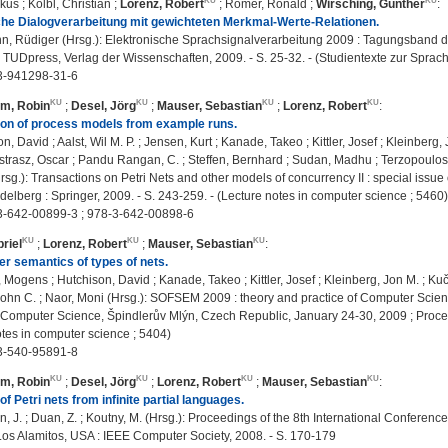
rkus
;
Kölbl, Christian
;
Lorenz, Robert
;
Römer, Ronald
;
Wirsching, Günther
:
he Dialogverarbeitung mit gewichteten Merkmal-Werte-Relationen.
, Rüdiger (Hrsg.): Elektronische Sprachsignalverarbeitung 2009 : Tagungsband d
: TUDpress, Verlag der Wissenschaften, 2009. - S. 25-32. - (Studientexte zur Spra
3-941298-31-6
m, Robin
;
Desel, Jörg
;
Mauser, Sebastian
;
Lorenz, Robert
:
ion of process models from example runs.
, David ; Aalst, Wil M. P. ; Jensen, Kurt ; Kanade, Takeo ; Kittler, Josef ; Kleinberg,
strasz, Oscar ; Pandu Rangan, C. ; Steffen, Bernhard ; Sudan, Madhu ; Terzopoulos,
sg.): Transactions on Petri Nets and other models of concurrency II : special issu
idelberg : Springer, 2009. - S. 243-259. - (Lecture notes in computer science ; 5460)
3-642-00899-3 ; 978-3-642-00898-6
riel
;
Lorenz, Robert
;
Mauser, Sebastian
:
der semantics of types of nets.
 Mogens ; Hutchison, David ; Kanade, Takeo ; Kittler, Josef ; Kleinberg, Jon M. ; Ku
, John C. ; Naor, Moni (Hrsg.): SOFSEM 2009 : theory and practice of Computer Sci
f Computer Science, Špindlerův Mlýn, Czech Republic, January 24-30, 2009 ; Proceed
otes in computer science ; 5404)
3-540-95891-8
m, Robin
;
Desel, Jörg
;
Lorenz, Robert
;
Mauser, Sebastian
:
f Petri nets from infinite partial languages.
on, J. ; Duan, Z. ; Koutny, M. (Hrsg.): Proceedings of the 8th International Confere
Los Alamitos, USA : IEEE Computer Society, 2008. - S. 170-179