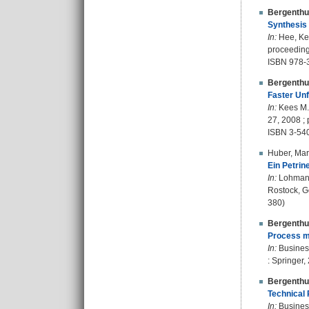
Bergenthu
Synthesis 
In:
Hee, Kee
proceedings
ISBN 978-3
Bergenthu
Faster Unf
In:
Kees M. 
27, 2008 ; 
ISBN 3-54
Huber, Ma
Ein Petrin
In:
Lohmann,
Rostock, G
380)
Bergenthu
Process mi
In:
Business
: Springer,
Bergenthu
Technical 
In:
Business