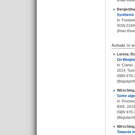
(Peer-Revi
Bergenthu
Synthesis o
In:
Fundamen
ISSN 0169
(Peer-Revi
Aufsatz in 
Lorenz, Ro
On Weighte
In:
Ciardo, 
2014, Tunis
ISBN 978-
(Begutacht
Wirsching
Some algeb
In:
Proceedi
IEEE, 2014
ISBN 978-
(Begutacht
Wirsching
Towards m