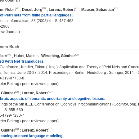
ew-Journal)
m, Robin
;
Desel, Jörg
;
Lorenz, Robert
;
Mauser, Sebastian
:
f Petri nets from finite partial languages.
ta informaticae. 88 (2008) 4. - S. 437-468.
-2968
ew-Journal)
einem Buch
bert
;
Huber, Markus
;
Wirsching, Günther
:
d Petri Net Transducers.
Gianfranco ; Kindler, Ekkart (Hrsg.): Application and Theory of Petri Nets and Con
, Tunisia, June 23-27, 2014. Proceedings. - Berlin ; Heidelberg : Springer, 2014. -
3-319-07733-8
eter Beitrag / peer-reviewed paper)
, Günther
;
Lorenz, Robert
:
raic aspects of semantic uncertainty and cognitive biases.
ngs of the 5th IEEE Conference on Cognitive Infocommunications (CogInfoCom). Nov
. - S. 555-560
1-4799-7280-7
eter Beitrag / peer-reviewed paper)
, Günther
;
Lorenz, Robert
:
eaning-oriented language modeling.