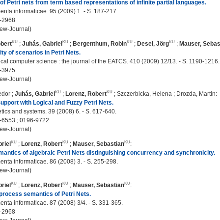
of Petri nets from term based representations of infinite partial languages.
ta informaticae. 95 (2009) 1. - S. 187-217.
-2968
ew-Journal)
bert
;
Juhás, Gabriel
;
Bergenthum, Robin
;
Desel, Jörg
;
Mauser, Sebas
ity of scenarios in Petri Nets.
cal computer science : the journal of the EATCS. 410 (2009) 12/13. - S. 1190-1216.
-3975
ew-Journal)
edor
;
Juhás, Gabriel
;
Lorenz, Robert
;
Szczerbicka, Helena
;
Drozda, Martin
:
upport with Logical and Fuzzy Petri Nets.
ics and systems. 39 (2008) 6. - S. 617-640.
-6553 ; 0196-9722
ew-Journal)
riel
;
Lorenz, Robert
;
Mauser, Sebastian
:
antics of algebraic Petri Nets distinguishing concurrency and synchronicity.
ta informaticae. 86 (2008) 3. - S. 255-298.
ew-Journal)
riel
;
Lorenz, Robert
;
Mauser, Sebastian
:
rocess semantics of Petri Nets.
ta informaticae. 87 (2008) 3/4. - S. 331-365.
-2968