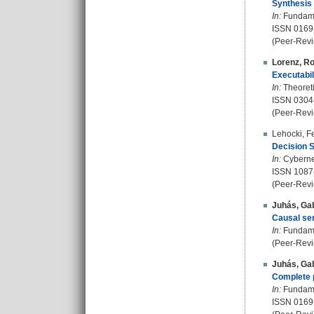
Synthesis 
In:
Fundamen
ISSN 0169
(Peer-Revi
Lorenz, Ro
Executabil
In:
Theoreti
ISSN 0304
(Peer-Revi
Lehocki, F
Decision S
In:
Cybernet
ISSN 1087
(Peer-Revi
Juhás, Gab
Causal sem
In:
Fundamen
(Peer-Revi
Juhás, Gab
Complete p
In:
Fundamen
ISSN 0169