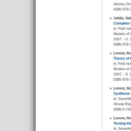
Alonso; Pet
ISBN 978-
Juhás, Gab
Complete P
In:
Petri ne
Models of C
2007. - S. 
ISBN 978-
Lorenz, Ro
Theory of 
In:
Petri ne
Models of C
2007. - S. 
ISBN 978-
Lorenz, Ro
Synthesis o
In:
Seventh 
Slovak Repu
ISBN 0-76
Lorenz, Ro
Testing th
In:
Seventh 