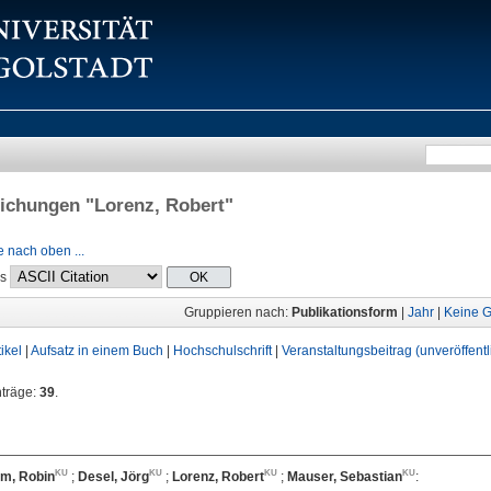
lichungen "
Lorenz, Robert
"
 nach oben ...
ls
Gruppieren nach:
Publikationsform
|
Jahr
|
Keine G
tikel
|
Aufsatz in einem Buch
|
Hochschulschrift
|
Veranstaltungsbeitrag (unveröffentl
nträge:
39
.
m, Robin
;
Desel, Jörg
;
Lorenz, Robert
;
Mauser, Sebastian
: