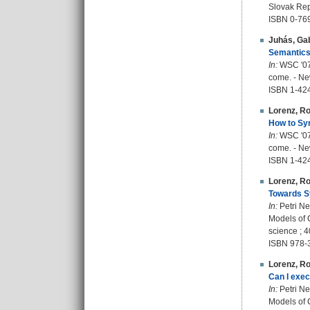
Slovak Repu
ISBN 0-76
Juhás, Gab
Semantics 
In:
WSC '07 
come. - Ne
ISBN 1-42
Lorenz, Ro
How to Syn
In:
WSC '07 
come. - Ne
ISBN 1-42
Lorenz, Ro
Towards Sy
In:
Petri Ne
Models of C
science ; 
ISBN 978-
Lorenz, Ro
Can I exec
In:
Petri Ne
Models of C