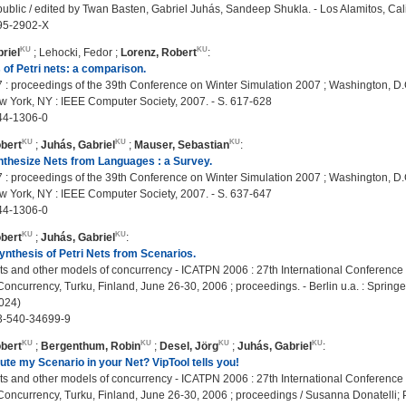
blic / edited by Twan Basten, Gabriel Juhás, Sandeep Shukla. - Los Alamitos, Cali
95-2902-X
riel
;
Lehocki, Fedor
;
Lorenz, Robert
:
of Petri nets: a comparison.
: proceedings of the 39th Conference on Winter Simulation 2007 ; Washington, D.C.,
w York, NY : IEEE Computer Society, 2007. - S. 617-628
44-1306-0
bert
;
Juhás, Gabriel
;
Mauser, Sebastian
:
thesize Nets from Languages : a Survey.
: proceedings of the 39th Conference on Winter Simulation 2007 ; Washington, D.C.,
w York, NY : IEEE Computer Society, 2007. - S. 637-647
44-1306-0
bert
;
Juhás, Gabriel
:
nthesis of Petri Nets from Scenarios.
ts and other models of concurrency - ICATPN 2006 : 27th International Conference 
oncurrency, Turku, Finland, June 26-30, 2006 ; proceedings. - Berlin u.a. : Springe
4024)
3-540-34699-9
bert
;
Bergenthum, Robin
;
Desel, Jörg
;
Juhás, Gabriel
:
ute my Scenario in your Net? VipTool tells you!
ts and other models of concurrency - ICATPN 2006 : 27th International Conference 
oncurrency, Turku, Finland, June 26-30, 2006 ; proceedings / Susanna Donatelli; P. S