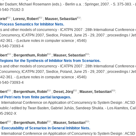
er Dadam; Michael Rosemann (eds.). - Berlin u.a. : Springer, 2007. - S. 375-383. -
3-540-75182-3
riel
;
Lorenz, Robert
;
Mauser, Sebastian
:
rocess Semantics for Inhibitor Nets.
ts and other models of concurrency - ICATPN 2007 : 28th International Conference 
oncurrency, ICATPN 2007, Siedlce, Poland, June 25 - 29, 2007 ; proceedings / Jetty K
342-361. - (Lecture notes in computer science ; 4546)
3-540-73093-4
bert
;
Bergenthum, Robin
;
Mauser, Sebastian
:
Regions for the Synthesis of Inhibitor Nets from Scenarios.
ts and other models of concurrency - ICATPN 2007 : 28th International Conference 
oncurrency, ICATPN 2007, Siedlce, Poland, June 25 - 29, 2007 ; proceedings / Jetty K
342-361. - (Lecture notes in computer science ; 4546)
3-540-73093-4
bert
;
Bergenthum, Robin
;
Desel, Jörg
;
Mauser, Sebastian
:
f Petri nets from finite partial languages.
International Conference on Application of Concurrency to System Design : ACSD 2
blic / edited by Twan Basten, Gabriel Juhás, Sandeep Shukla. - Los Alamitos, Cali
95-2902-X
bert
;
Bergenthum, Robin
;
Mauser, Sebastian
:
e Executability of Scenarios in General Inhibitor Nets.
International Conference on Application of Concurrency to System Design : ACSD 2