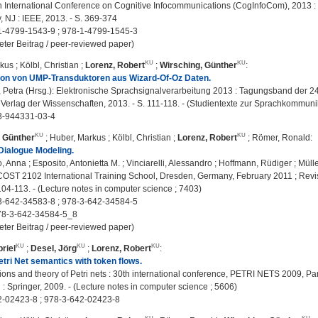
 International Conference on Cognitive Infocommunications (CogInfoCom), 2013 : 2
, NJ : IEEE, 2013. - S. 369-374
1-4799-1543-9 ; 978-1-4799-1545-3
eter Beitrag / peer-reviewed paper)
rkus
;
Kölbl, Christian
;
Lorenz, Robert
;
Wirsching, Günther
:
ion von UMP-Transduktoren aus Wizard-Of-Oz Daten.
Petra (Hrsg.): Elektronische Sprachsignalverarbeitung 2013 : Tagungsband der 24. 
Verlag der Wissenschaften, 2013. - S. 111-118. - (Studientexte zur Sprachkommunik
3-944331-03-4
, Günther
;
Huber, Markus
;
Kölbl, Christian
;
Lorenz, Robert
;
Römer, Ronald
:
Dialogue Modeling.
, Anna ; Esposito, Antonietta M. ; Vinciarelli, Alessandro ; Hoffmann, Rüdiger ; Müll
COST 2102 International Training School, Dresden, Germany, February 2011 ; Revise
104-113. - (Lecture notes in computer science ; 7403)
3-642-34583-8 ; 978-3-642-34584-5
78-3-642-34584-5_8
eter Beitrag / peer-reviewed paper)
riel
;
Desel, Jörg
;
Lorenz, Robert
:
etri Net semantics with token flows.
ions and theory of Petri nets : 30th international conference, PETRI NETS 2009, Par
: Springer, 2009. - (Lecture notes in computer science ; 5606)
2-02423-8 ; 978-3-642-02423-8