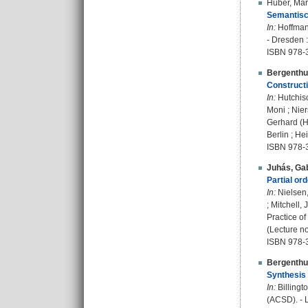
Huber, Ma
Semantisc
In:
Hoffmann
- Dresden 
ISBN 978-
Bergenthu
Construct
In:
Hutchison
Moni ; Nier
Gerhard (Hr
Berlin ; He
ISBN 978-
Juhás, Gab
Partial or
In:
Nielsen,
; Mitchell
Practice o
(Lecture n
ISBN 978-
Bergenthu
Synthesis o
In:
Billingt
(ACSD). - 