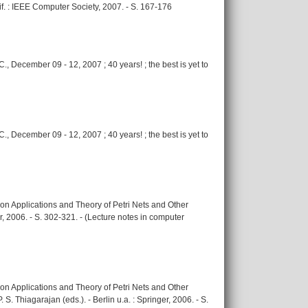
f. : IEEE Computer Society, 2007. - S. 167-176
 December 09 - 12, 2007 ; 40 years! ; the best is yet to
 December 09 - 12, 2007 ; 40 years! ; the best is yet to
on Applications and Theory of Petri Nets and Other
r, 2006. - S. 302-321. - (Lecture notes in computer
on Applications and Theory of Petri Nets and Other
. Thiagarajan (eds.). - Berlin u.a. : Springer, 2006. - S.