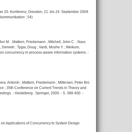
er 20. Konferenz, Dresden, 21. bis 24. September 2009.
chkommunikation ; 54)
 Jon M. ; Mattern, Friedemann ; Mitchell, John C. ; Naor,
 Demetri ; Tygar, Doug ; Vardi, Moshe Y. ; Weikum,
e on concurrency in process-aware information systems. -
čera, Antonín ; Mattern, Friedemann ; Miltersen, Peter Bro
ence ; 35th Conference on Current Trends in Theory and
ings. - Heidelberg : Springer, 2009. - S. 388-400. -
nce on Applications of Concurrency to System Design