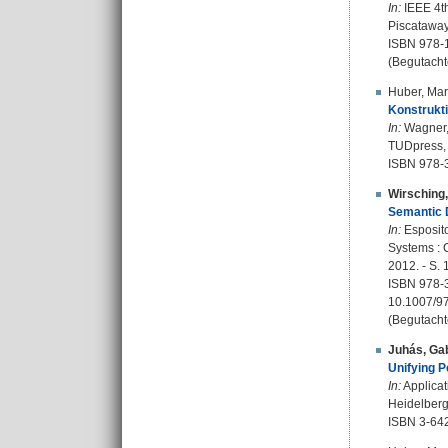
In:
IEEE 4th
Piscataway
ISBN 978-
(Begutacht
Huber, Ma
Konstrukt
In:
Wagner, 
TUDpress, 
ISBN 978-
Wirsching
Semantic 
In:
Esposito
Systems : 
2012. - S. 
ISBN 978-
10.1007/9
(Begutacht
Juhás, Gab
Unifying P
In:
Applicat
Heidelberg 
ISBN 3-64