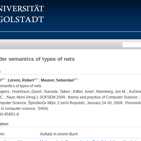
rder semantics of types of nets
n
l
;
Lorenz, Robert
;
Mauser, Sebastian
:
emantics of types of nets.
ens ; Hutchison, David ; Kanade, Takeo ; Kittler, Josef ; Kleinberg, Jon M. ; Kučera
 C. ; Naor, Moni (Hrsg.): SOFSEM 2009 : theory and practice of Computer Science 
mputer Science, Špindlerův Mlýn, Czech Republic, January 24-30, 2009 ; Proceeding
 in computer science ; 5404)
40-95891-8
aben
rm:
Aufsatz in einem Buch