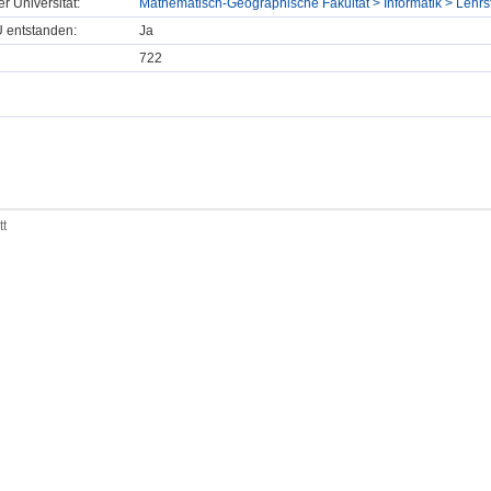
er Universität:
Mathematisch-Geographische Fakultät > Informatik > Lehrst
U entstanden:
Ja
722
tt