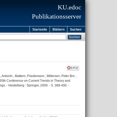
KU.edoc
Publikationsserver
Startseite
Blättern
Suchen
, Antonín ; Mattern, Friedemann ; Miltersen, Peter Bro ;
; 35th Conference on Current Trends in Theory and
s. - Heidelberg : Springer, 2009. - S. 388-400. -