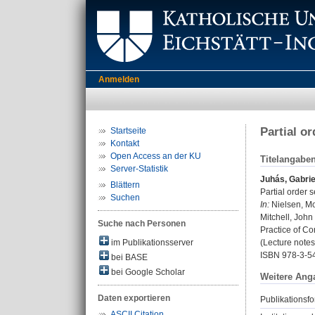
Anmelden
Partial o
Startseite
Kontakt
Open Access an der KU
Titelangabe
Server-Statistik
Juhás, Gabrie
Blättern
Partial order s
Suchen
In:
Nielsen, Mog
Mitchell, John
Suche nach Personen
Practice of Co
im Publikationsserver
(Lecture notes
ISBN 978-3-5
bei BASE
bei Google Scholar
Weitere Ang
Daten exportieren
Publikationsfo
ASCII Citation