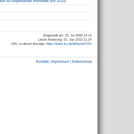
uhl für Angewandte Informatik (bis 2010)
Eingestellt am: 23. Jul 2009 14:14
Letzte Änderung: 01. Jan 2010 21:24
URL zu dieser Anzeige:
https://edoc.ku.de/id/eprint/722/
Kontakt
|
Impressum
|
Datenschutz